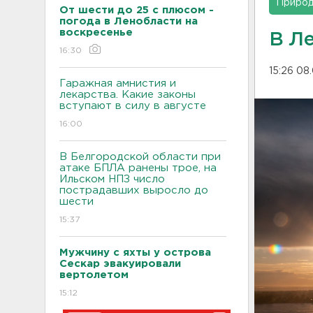
Приро
От шести до 25 с плюсом -
погода в Ленобласти на
воскресенье
В Л
16:30
15:26 08
Гаражная амнистия и
лекарства. Какие законы
вступают в силу в августе
16:00
В Белгородской области при
атаке БПЛА ранены трое, на
Ильском НПЗ число
пострадавших выросло до
шести
15:37
Мужчину с яхты у острова
Сескар эвакуировали
вертолетом
15:12