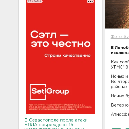
РЕКЛАМА
Фото: Sv
В Леноб
исключа
Как соо
УГМС" 8 
Ночью и 
Во втор
районах 
Ночью буд
Ветер юг
Атмосфе
В Севастополе после атаки
БПЛА повреждены 15