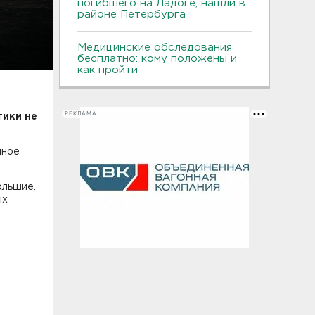
погибшего на Ладоге, нашли в
районе Петербурга
Медицинские обследования
бесплатно: кому положены и
как пройти
РЕКЛАМА
тики не
дное
ольшие.
ых