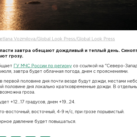
etlana Vozmilova/Global Look Press/Global Look Press
ласти завтра обещают дождливый и теплый день. Синоп
ют грозу.
бщает
ГУ МЧС России по региону
со ссылкой на "Северо-Запа
июля, завтра будет облачная погода, днем с прояснениями.
в первой половине дня почти везде будут дожди, местами неб
ой половине дня локально кратковременные дожди. В отдельн
возможна гроза.
ет +12...17 градусов, днем +19...24.
о-восточный, восточный, 4-9 м/с, при грозе порывистый.
рное давление будет повышаться.