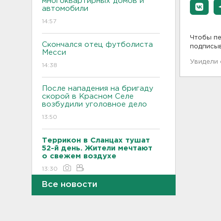
многоквартирных домов и
автомобили
14:57
Чтобы пе
Скончался отец футболиста
подписы
Месси
Увидели
14:38
После нападения на бригаду
скорой в Красном Селе
возбудили уголовное дело
13:50
Террикон в Сланцах тушат
52-й день. Жители мечтают
о свежем воздухе
13:30
Все новости
"Больше не буду". Водителю
пришлось объясняться за
опасный дрифт на
Суворовском