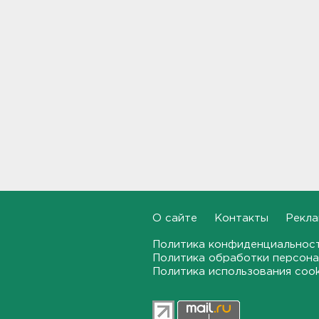
12:56
После пожара на складе
“Ленты” в Красном Бору в
магазинах сократился
ассортимент
12:35
В Большой Ижоре с "Агатой
Кристи" отметят день
Ломоносовского района, в
Рощино - день поселка
12:05
Под Киришами задержали
О сайте
Контакты
Рекла
мужчину, который отправил
соседа палкой в больницу
Политика конфиденциальнос
Политика обработки персона
11:44
Политика использования coo
"Хотел проверить на
прочность". Житель
Соснового Бора оторвал