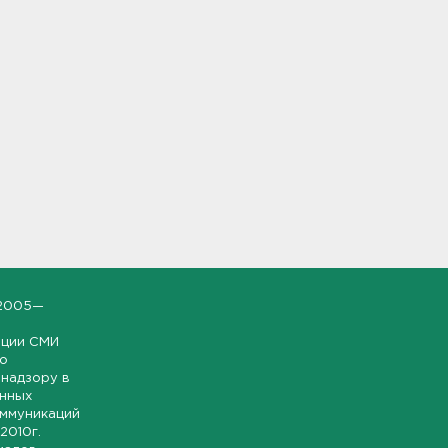
2005—
ации СМИ
но
надзору в
онных
оммуникаций
 2010г.