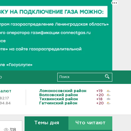
о
валют
Ломоносовский район
+19
Волховский район
+20
82.17
Тихвинский район
+18
94.84
Гатчинский район
+20
Темы дня
Что читают
318