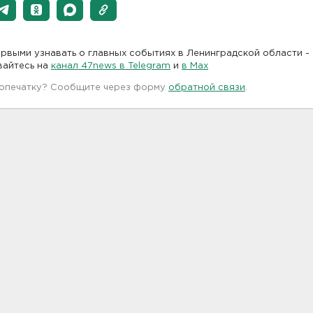
рвыми узнавать о главных событиях в Ленинградской области -
вайтесь на
канал 47news в Telegram
и
в Maх
 опечатку? Сообщите через форму
обратной связи
.