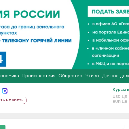
кономика
Происшествия
Общество
Чтиво
Дачное дел
Курсы 
USD ЦБ
ть новость
EUR ЦБ