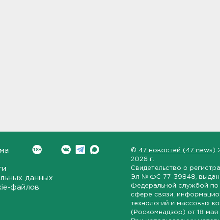
ма
©
47 новостей (47 news)
2026 г.
ти
Свидетельство о регистр
Эл № ФС 77-39848
, выда
льных данных
Федеральной службой по 
kie-файлов
сфере связи, информаци
технологий и массовых к
(Роскомнадзор) от
18 мая