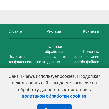
О сайте
Реклама
Контакты
Политика
обработки
Политика
Политика
персональных
использования
конфиденциальности
данных
cookie-файлов
Сайт 47news использует cookies. Продолжая
использовать сайт, вы даете согласие на
©
47 новостей (47 news)
2005 — 2026 г.
обработку данных в соответствии с
Свидетельство о регистрации СМИ Эл № ФС 77-39848, выдано
Федеральной службой по надзору в сфере связи,
.
политикой обработки cookies
информационных технологий и массовых коммуникаций
(Роскомнадзор) от 18 мая 2010г.