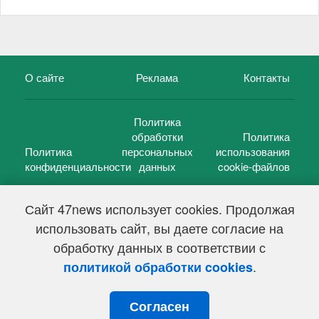
О сайте
Реклама
Контакты
Политика
обработки
Политика
Политика
персональных
использования
конфиденциальности
данных
cookie-файлов
Сайт 47news использует cookies. Продолжая
использовать сайт, вы даете согласие на
©
47 новостей (47 news)
2005 — 2026 г.
обработку данных в соответствии с
Свидетельство о регистрации СМИ Эл № ФС 77-39848, выдано
Федеральной службой по надзору в сфере связи,
.
политикой обработки cookies
информационных технологий и массовых коммуникаций
(Роскомнадзор) от 18 мая 2010г.
Согласен