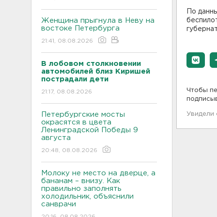
По данн
Женщина прыгнула в Неву на
беспилот
востоке Петербурга
губерна
21:41, 08.08.2026
В лобовом столкновении
автомобилей близ Киришей
пострадали дети
Чтобы пе
21:17, 08.08.2026
подписы
Петербургские мосты
Увидели
окрасятся в цвета
Ленинградской Победы 9
августа
20:48, 08.08.2026
Молоку не место на дверце, а
бананам – внизу. Как
правильно заполнять
холодильник, объяснили
санврачи
20:16, 08.08.2026