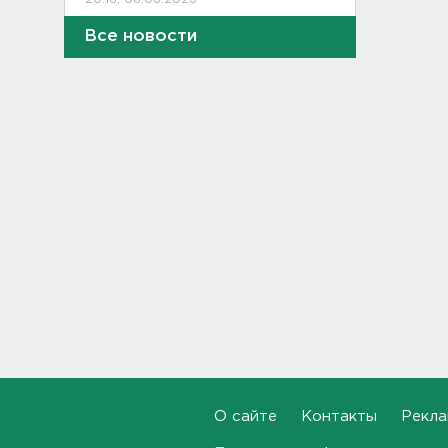
Все новости
Обновленная аллея
императора Павла I
открылась в Гатчине
19:46, 08.08.2026
Администрация Ленобласти:
Борьба с огнем на
терриконе в Сланцах
приносит результаты
19:14, 08.08.2026
Как не наткнуться на грибы-
двойники – инструкция от
лесничества
18:42, 08.08.2026
По программе "Земский
доктор" в Ленобласть
приехали 2,5 тысячи медиков
О сайте
Контакты
Рекла
18:10, 08.08.2026