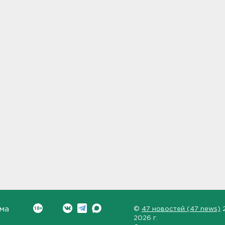
ма
©
47 новостей (47 news)
2026 г.