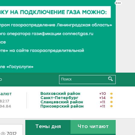
о
валют
Волховский район
+10
Санкт-Петербург
+14
82.17
Сланцевский район
+11
94.84
Приозерский район
+11
Темы дня
Что читают
7012