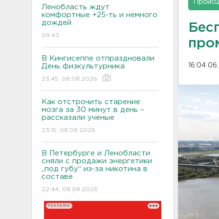
Проис
Ленобласть ждут
комфортные +25-ть и немного
дождей
Бес
09:43
про
В Кингисеппе отпраздновали
16:04 06
День физкультурника
23:45, 08.08.2026
Как отстрочить старение
мозга за 30 минут в день –
рассказали ученые
23:15, 08.08.2026
В Петербурге и Ленобласти
сняли с продажи энергетики
„под губу“ из-за никотина в
составе
22:44, 08.08.2026
РЕКЛАМА