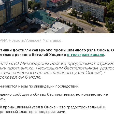
 РИА Новости/Алексей Мальгавко
тники достигли северного промышленного узла Омска. 
 глава региона Виталий Хоценко
в телеграм-канале
.
илы ПВО Минобороны России продолжают отража
аку противника. Нескольким беспилотникам удало
стичь северного промышленного узла Омска", -
ссказал он 6 июля.
нимаются меры по ликвидации последствий.
ценко сообщил о сбитых беспилотниках, но количество не
сь.
й промышленный узел в Омске - это градостроительный и
ственный кластер с предприятиями.