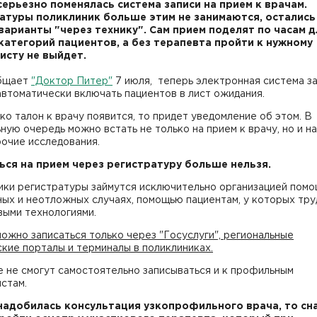
серьезно поменялась система записи на прием к врачам.
атуры поликлиник больше этим не занимаются, остались
варианты "через технику". Сам прием поделят по часам д
категорий пациентов, а без терапевта пройти к нужному
исту не выйдет.
бщает
"Доктор Питер"
7 июля, теперь электронная система з
втоматически включать пациентов в лист ожидания.
ко талон к врачу появится, то придет уведомление об этом. В
ную очередь можно встать не только на прием к врачу, но и на
очие исследования.
ься на прием через регистратуру больше нельзя.
ики регистратуры займутся исключительно организацией помо
ых и неотложных случаях, помощью пациентам, у которых тру
выми технологиями.
ожно записаться только через "Госуслуги", региональные
кие порталы и терминалы в поликлиниках.
 не смогут самостоятельно записываться и к профильным
стам.
надобилась консультация узкопрофильного врача, то сн