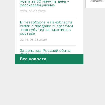
Увидели
мозга за 30 минут в день –
рассказали ученые
23:15, 08.08.2026
В Петербурге и Ленобласти
сняли с продажи энергетики
„под губу“ из-за никотина в
составе
22:44, 08.08.2026
За день над Россией сбиты
360 украинских
беспилотников
Все новости
22:11, 08.08.2026
Женщина прыгнула в Неву на
востоке Петербурга
21:41, 08.08.2026
В лобовом столкновении
автомобилей близ Киришей
пострадали дети