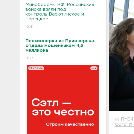
Минобороны РФ: Российские
войска взяли под
контроль Васютинское и
Торецкое
12:41
Пенсионерка из Приозерска
отдала мошенникам 4,5
миллиона
11:57
РЕКЛАМА
на ПМЭФ
Фото: ©