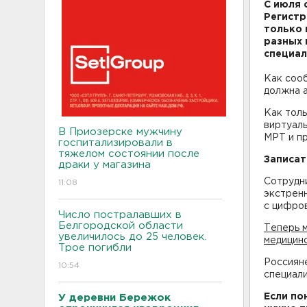
С июля 
Регистр
только 
разных 
специал
Как соо
должна а
Как толь
виртуаль
В Приозерске мужчину
МРТ и пр
госпитализировали в
тяжелом состоянии после
Записат
драки у магазина
Сотрудн
11:08
экстренн
с цифро
Число постралавших в
Белгородской области
Теперь м
увеличилось до 25 человек.
медицинс
Трое погибли
Россияне
10:54
специали
Если по
У деревни Бережок