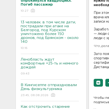
опрокинулся квадроцикл.
нужно п
Погиб пассажир
необход
10:27
При этом
врача ил
записи н
13 человек. в том числе дети,
пострадали при атаке на
Заработ
Белгород, под Курском
уничтожено более 150
— люди с
дронов, под Брянском - около
люди с х
140
Что дела
10:16
Зато поя
спортивн
Ленобласть ждут
сертифик
комфортные +25-ть и немного
дождей
Дистанци
09:43
В Кингисеппе отпраздновали
День физкультурника
23:45, 08.08.2026
Чтобы пе
подписы
Как отстрочить старение