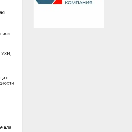
ля
аписи
 УЗИ,
щи в
дности
ачала