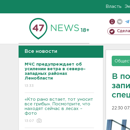
Власть
Э
18+
Сдела
Все новости
Общес
МЧС предупреждает об
усилении ветра в северо-
западных районах
В п
Ленобласти
запи
13:33
спе
«Кто рано встает, тот уносит
все грибы». Посмотрите, что
22:30 07
находят сейчас в лесах –
фото
13:07