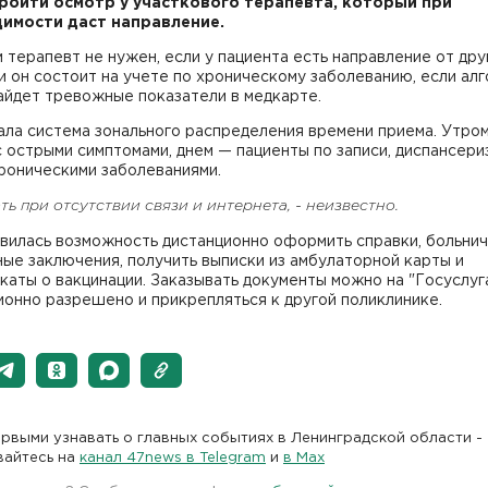
ройти осмотр у участкового терапевта, который при
имости даст направление.
 терапевт не нужен, если у пациента есть направление от дру
и он состоит на учете по хроническому заболеванию, если ал
айдет тревожные показатели в медкарте.
ала система зонального распределения времени приема. Утро
 острыми симптомами, днем — пациенты по записи, диспансери
роническими заболеваниями.
ть при отсутствии связи и интернета, - неизвестно.
вилась возможность дистанционно оформить справки, больнич
ые заключения, получить выписки из амбулаторной карты и
аты о вакцинации. Заказывать документы можно на "Госуслуга
онно разрешено и прикрепляться к другой поликлинике.
рвыми узнавать о главных событиях в Ленинградской области -
вайтесь на
канал 47news в Telegram
и
в Maх