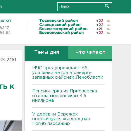
о
валют
Тосненский район
+22
Сланцевский район
+22
82.17
Бокситогорский район
+21
94.84
Всеволожский район
+22
Темы дня
Что читают
2410
МЧС предупреждает об
усилении ветра в северо-
западных районах Ленобласти
ть к
Пенсионерка из Приозерска
отдала мошенникам 4,5
миллиона
У деревни Бережок
опрокинулся квадроцикл.
Погиб пассажир