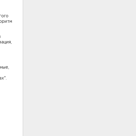
гого
горитм
м
зация,
ные,
х".