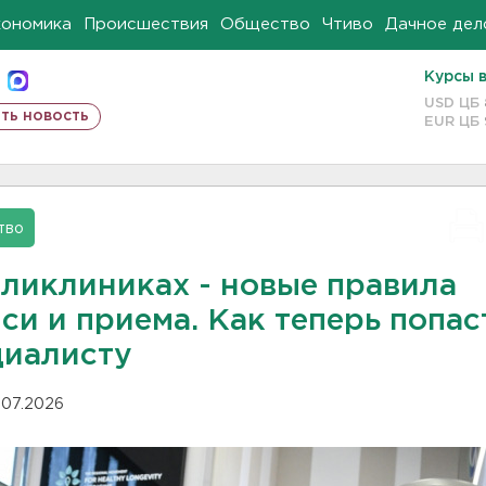
кономика
Происшествия
Общество
Чтиво
Дачное дел
Курсы 
USD ЦБ
ть новость
EUR ЦБ
тво
оликлиниках - новые правила
си и приема. Как теперь попас
циалисту
.07.2026