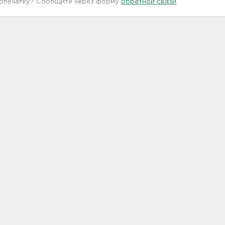
 опечатку? Сообщите через форму
обратной связи
.