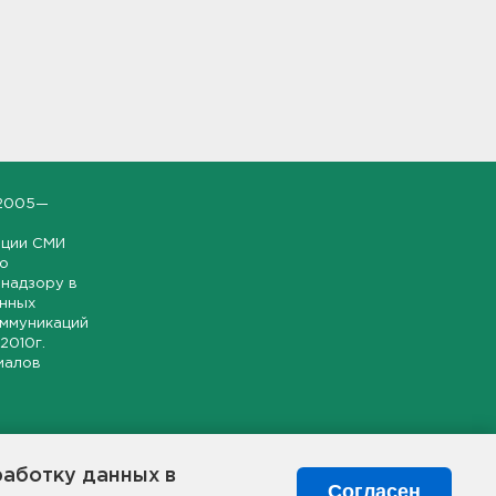
2005—
ации СМИ
но
надзору в
онных
оммуникаций
 2010г.
иалов
ской и
гионе.
работку данных в
я свободного
Согласен