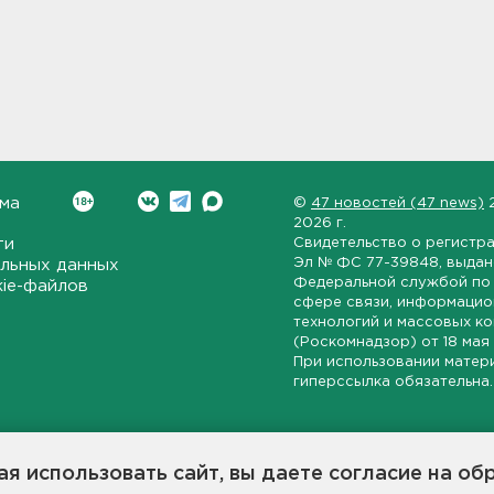
ма
©
47 новостей (47 news)
2026 г.
ти
Свидетельство о регистр
Эл № ФС 77-39848
, выда
льных данных
Федеральной службой по 
kie-файлов
сфере связи, информаци
технологий и массовых к
(Роскомнадзор) от
18 мая
При использовании матер
гиперссылка обязательна.
ет-издание, направленное на всестороннее освещение политиче
ской области, экономической и инвестиционной активности в ре
я использовать сайт, вы даете согласие на об
7 новостей» станет популярной и конструктивной площадкой дл