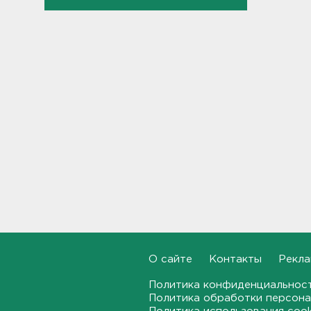
15:00
Работника почты в Рябово
обвиняют в присвоении 400
тысяч рублей
14:46
Верховный суд просят снять
партию "Яблоко" с выборов
14:31
Рабочего придавило
бетонным блоком в
Тосненском районе
14:25
Дачников ждет реверс на
"Скандинавии"
О сайте
Контакты
Рекла
14:18
Политика конфиденциальнос
Политика обработки персона
В Петербурге задержали