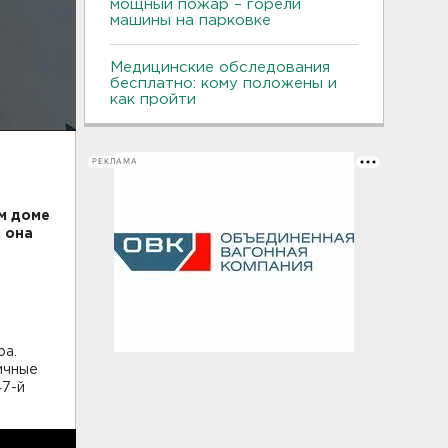
мощный пожар – горели
машины на парковке
Медицинские обследования
бесплатно: кому положены и
как пройти
РЕКЛАМА
м доме
 она
ра.
ичные
47-й