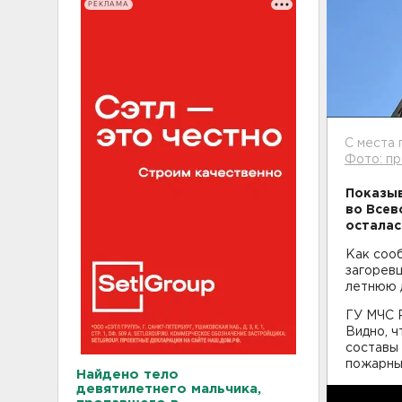
РЕКЛАМА
С места
Фото: п
Показыв
во Всев
осталас
Как сооб
загоревш
летнюю д
ГУ МЧС 
Видно, ч
составы 
пожарны
Найдено тело
девятилетнего мальчика,