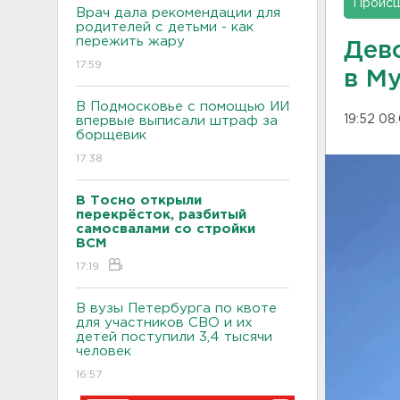
Проис
Врач дала рекомендации для
родителей с детьми - как
пережить жару
Дев
17:59
в М
В Подмосковье с помощью ИИ
19:52 08
впервые выписали штраф за
борщевик
17:38
В Тосно открыли
перекрёсток, разбитый
самосвалами со стройки
ВСМ
17:19
В вузы Петербурга по квоте
для участников СВО и их
детей поступили 3,4 тысячи
человек
16:57