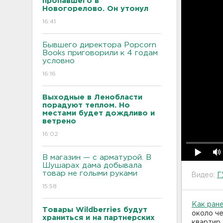
пропавшего в
Новогорелово. Он утонул
16:41
Бывшего директора Popcorn
Books приговорили к 4 годам
условно
16:16
Выходные в Ленобласти
порадуют теплом. Но
местами будет дождливо и
ветрено
16:02
В магазин — с арматурой. В
Шушарах дама добывала
товар не голыми руками
Видео:
Г
15:58
Как ран
Товары Wildberries будут
около че
храниться и на партнерских
квартир 