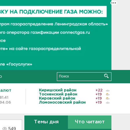
о
валют
Киришский район
+22
Тосненский район
+19
81.41
Кировский район
+19
94.06
Ломоносовский район
+19
Темы дня
Что читают
549