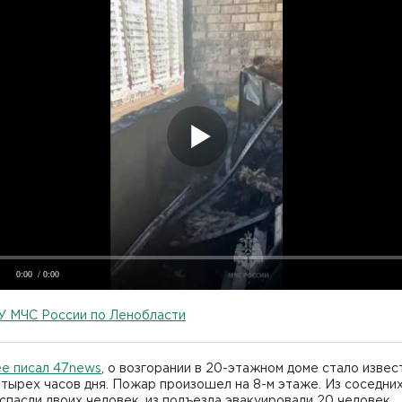
0:00
/ 0:00
У МЧС России по Ленобласти
ее писал 47news
, о возгорании в 20-этажном доме стало извес
тырех часов дня. Пожар произошел на 8-м этаже. Из соседни
спасли двоих человек, из подъезда эвакуировали 20 человек.