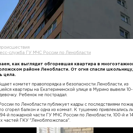
 происшествия
ресс-служба ГУ МЧС России по Ленобласти
аем, как выглядит обгоревшая квартира в многоэтажно
оложском районе Ленобласти. От огня спасли школьницу,
ь цела.
щает комитет правопорядка и безопасности Ленобласти, из
ейся квартиры на Екатерининской улице в Мурино вывели 10-
евочку. Ребенок не пострадал.
России по Ленобласти публикует кадры с последствиями пожа
то сгорел балкон и одна из комнат. К тушению привлекались л
94-й пожарной части ГУ МЧС России по Ленобласти, 100-й и 1
х частей ГКУ "Леноблпожспаса".