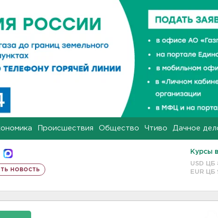
кономика
Происшествия
Общество
Чтиво
Дачное дел
Курсы 
USD ЦБ
ть новость
EUR ЦБ