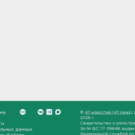
ма
©
47 новостей (47 news)
2026 г.
ти
Свидетельство о регистр
Эл № ФС 77-39848
, выда
льных данных
Федеральной службой по 