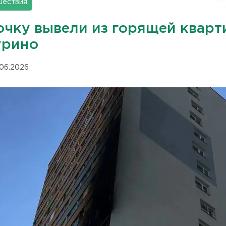
шествия
очку вывели из горящей квар
урино
.06.2026