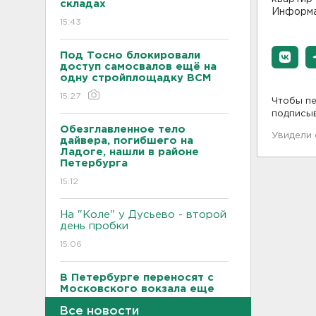
складах
Информа
15:43
Под Тосно блокировали
доступ самосвалов ещё на
одну стройплощадку ВСМ
15:27
Чтобы пе
подписы
Обезглавленное тело
Увидели
дайвера, погибшего на
Ладоге, нашли в районе
Петербурга
15:12
На "Коле" у Дусьево - второй
день пробки
15:06
В Петербурге переносят с
Московского вокзала еще
ряд электричек
Все новости