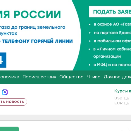
кономика
Происшествия
Общество
Чтиво
Дачное дел
Курсы 
USD ЦБ
ть новость
EUR ЦБ