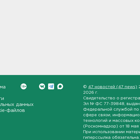
ма
©
47 новостей (47 news)
2026 г.
ти
Свидетельство о регистр
Эл № ФС 77-39848
, выда
льных данных
Федеральной службой по 
kie-файлов
сфере связи, информаци
технологий и массовых к
(Роскомнадзор) от
18 мая
При использовании матер
гиперссылка обязательна.