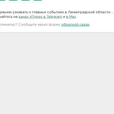
рвыми узнавать о главных событиях в Ленинградской области -
вайтесь на
канал 47news в Telegram
и
в Maх
 опечатку? Сообщите через форму
обратной связи
.