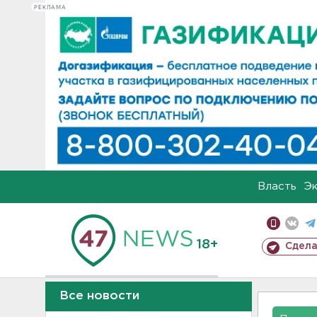
РЕКЛАМА
Власть
Э
18+
Сдела
Все новости