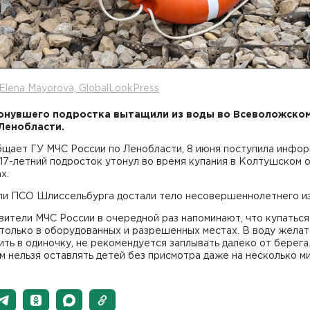
Elena Mayorova, GlobalLookPress
онувшего подростка вытащили из воды во Всеволожско
Ленобласти.
бщает ГУ МЧС России по Ленобласти, 8 июня поступила инфор
 17-летний подросток утонул во время купания в Колтушском 
х.
ли ПСО Шлиссельбурга достали тело несовершеннолетнего и
ители МЧС России в очередной раз напоминают, что купаться
только в оборудованных и разрешенных местах. В воду жела
ить в одиночку, не рекомендуется заплывать далеко от берега
 нельзя оставлять детей без присмотра даже на несколько ми