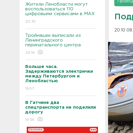
Проис
Жители Ленобласти могут
воспользоваться 110
цифровыми сервисами в МАХ
Под
20:35
20:10 08
Тройняшек выписали из
Ленинградского
перинатального центра
20:16
Больше часа.
Задерживаются электрички
между Петербургом и
Ленобластью
19:57
В Гатчине два
спецтранспорта не поделили
дорогу
19:36
РЕКЛАМА