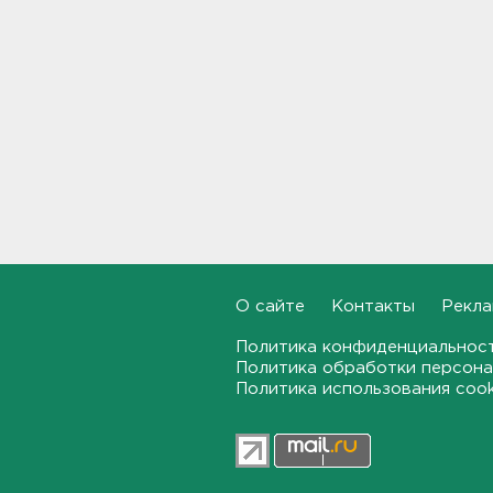
В Подмосковье с помощью ИИ
впервые выписали штраф за
борщевик
17:38
В Тосно открыли
перекрёсток, разбитый
самосвалами со стройки
ВСМ
17:19
В вузы Петербурга по квоте
для участников СВО и их
детей поступили 3,4 тысячи
О сайте
Контакты
Рекла
человек
16:57
Политика конфиденциальнос
Политика обработки персона
Политика использования coo
Найдено тело
девятилетнего мальчика,
пропавшего в
Новогорелово. Он утонул
16:41