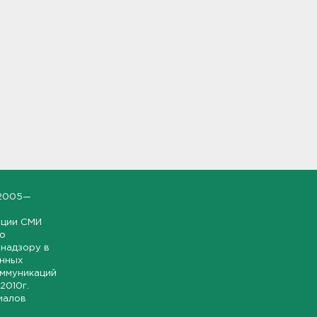
2005—
ации СМИ
но
надзору в
онных
оммуникаций
 2010г.
иалов