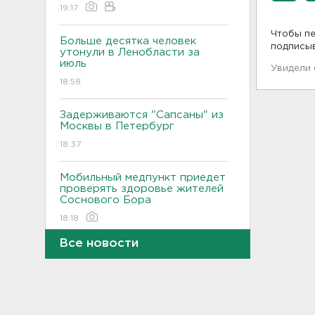
19:17
Чтобы пе
Больше десятка человек
подписы
утонули в Ленобласти за
июль
Увидели
18:58
Задерживаются "Сапсаны" из
Москвы в Петербург
18:37
Мобильный медпункт приедет
проверять здоровье жителей
Соснового Бора
18:18
Все новости
Врач дала рекомендации для
родителей с детьми - как
пережить жару
17:59