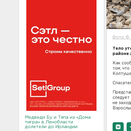
Фото: © 
Тело ут
районе 
Как соо
том, что
Колтуша
Спасате
Представ
следует 
не заход
Взрослым
Медведи Бу и Тяпа из «Дома
тигра» в Ленобласти
долетели до Ирландии