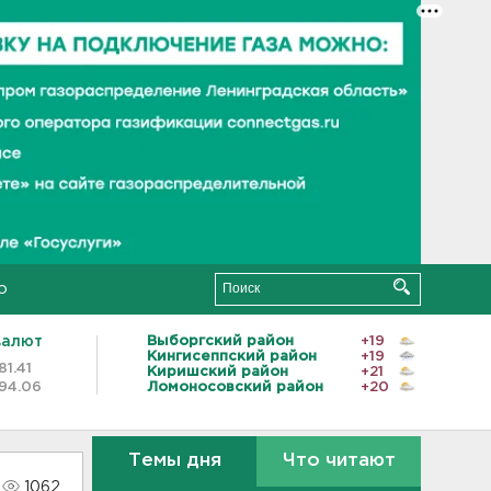
о
валют
Выборгский район
+19
Кингисеппский район
+19
81.41
Киришский район
+21
94.06
Ломоносовский район
+20
Темы дня
Что читают
1062