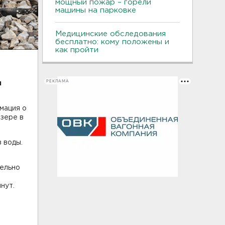
мощный пожар – горели
машины на парковке
Медицинские обследования
бесплатно: кому положены и
как пройти
РЕКЛАМА
м
мация о
озере в
з воды.
тельно
.
нут.