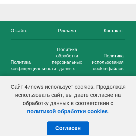
О сайте
Реклама
Контакты
Политика
обработки
Политика
Политика
персональных
использования
конфиденциальности
данных
cookie-файлов
Сайт 47news использует cookies. Продолжая
использовать сайт, вы даете согласие на
©
47 новостей (47 news)
2005 — 2026 г.
обработку данных в соответствии с
Свидетельство о регистрации СМИ Эл № ФС 77-39848, выдано
Федеральной службой по надзору в сфере связи,
.
политикой обработки cookies
информационных технологий и массовых коммуникаций
(Роскомнадзор) от 18 мая 2010г.
Согласен