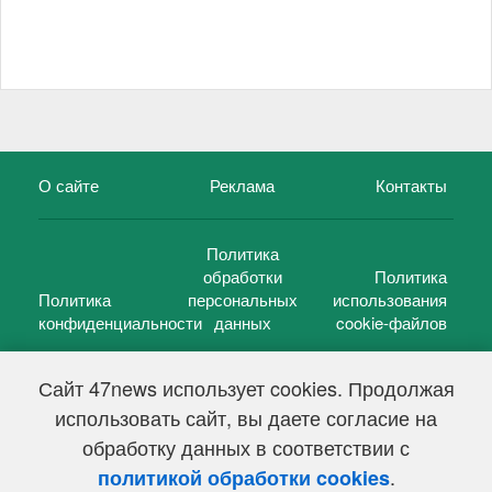
О сайте
Реклама
Контакты
Политика
обработки
Политика
Политика
персональных
использования
конфиденциальности
данных
cookie-файлов
Сайт 47news использует cookies. Продолжая
использовать сайт, вы даете согласие на
©
47 новостей (47 news)
2005 — 2026 г.
обработку данных в соответствии с
Свидетельство о регистрации СМИ Эл № ФС 77-39848, выдано
Федеральной службой по надзору в сфере связи,
.
политикой обработки cookies
информационных технологий и массовых коммуникаций