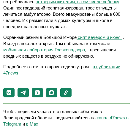
потребовалась
четверым жителям, в том числе ребенку
.
Один пострадавший госпитализирован, трое отпущены
лечиться амбулаторно. Всего эвакуированы больше 600
человек. Их разместили в домах культуры и школе в
соседних населенных пунктах.
Охранный режим в Большой Ижоре
снят вечером 6 июня
.
Въезд в поселок открыт. Там побывала в том числе
мобильная лаборатория Госэконадзора
, - превышения
вредных веществ в воздухе не обнаружено.
Подробнее о том, что происходило утром -
в публикации
47news
.
.
Чтобы первыми узнавать о главных событиях в
Ленинградской области - подписывайтесь на
канал 47news в
Telegram
и
в Maх