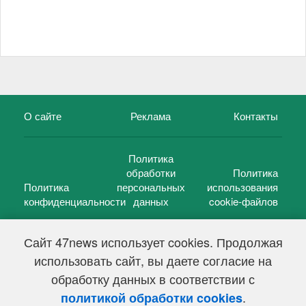
О сайте
Реклама
Контакты
Политика
обработки
Политика
Политика
персональных
использования
конфиденциальности
данных
cookie-файлов
Сайт 47news использует cookies. Продолжая
использовать сайт, вы даете согласие на
©
47 новостей (47 news)
2005 — 2026 г.
обработку данных в соответствии с
Свидетельство о регистрации СМИ Эл № ФС 77-39848, выдано
Федеральной службой по надзору в сфере связи,
.
политикой обработки cookies
информационных технологий и массовых коммуникаций