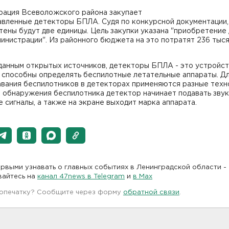
рация Всеволожского района закупает
авленные детекторы БПЛА. Судя по конкурсной документации,
ены будут две единицы. Цель закупки указана "приобретение 
инистрации". Из районного бюджета на это потратят 236 тыс
данным открытых источников, детекторы БПЛА - это устройст
 способны определять беспилотные летательные аппараты. Д
вания беспилотников в детекторах применяются разные техн
 обнаружения беспилотника детектор начинает подавать зву
 сигналы, а также на экране выходит марка аппарата.
рвыми узнавать о главных событиях в Ленинградской области -
вайтесь на
канал 47news в Telegram
и
в Maх
 опечатку? Сообщите через форму
обратной связи
.