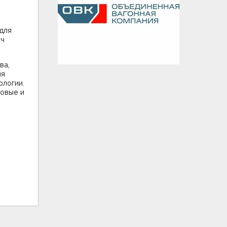
для
яч
ва,
ля
ологии.
ковые и