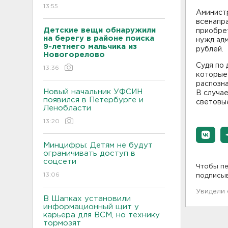
13:55
Аминист
всенапр
Детские вещи обнаружили
приобрет
на берегу в районе поиска
нужд адм
9-летнего мальчика из
рублей.
Новогорелово
Судя по 
13:36
которые
распозна
Новый начальник УФСИН
В случае
появился в Петербурге и
световые
Ленобласти
13:20
Минцифры: Детям не будут
ограничивать доступ в
соцсети
Чтобы пе
13:06
подписы
Увидели
В Шапках установили
информационный щит у
карьера для ВСМ, но технику
тормозят