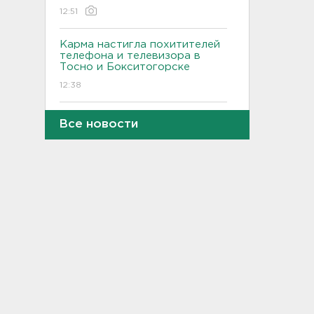
12:51
Карма настигла похитителей
телефона и телевизора в
Тосно и Бокситогорске
12:38
Еще пять человек
Все новости
пострадали в Белгородской
области
12:08
В аварии на КАД у Низино
погиб 60-летний водитель
11:38
Дело табак. В Петербурге
прикрыли торговлю
нелегальным товаром
11:07