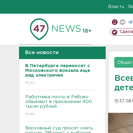
Власть
Э
18+
Сдела
Все новости
Общес
В Петербурге переносят с
Московского вокзала еще
ряд электричек
Все
15:00
дет
Работника почты в Рябово
15:37 08
обвиняют в присвоении 400
тысяч рублей
14:46
Верховный суд просят снять
партию "Яблоко" с выборов