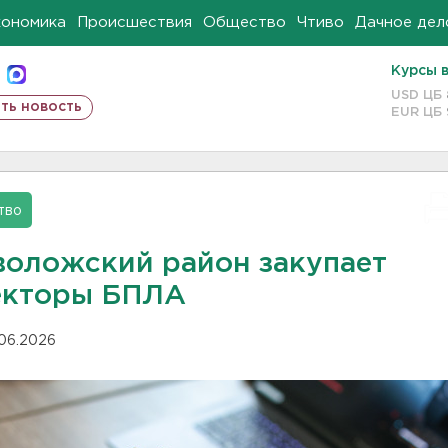
кономика
Происшествия
Общество
Чтиво
Дачное дел
Курсы 
USD ЦБ
ть новость
EUR ЦБ
тво
воложский район закупает
екторы БПЛА
.06.2026