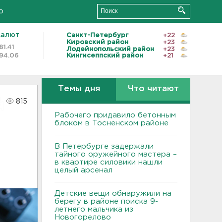
о
валют
Санкт-Петербург
+22
Кировский район
+23
81.41
Лодейнопольский район
+23
94.06
Кингисеппский район
+21
Темы дня
Что читают
815
Рабочего придавило бетонным
блоком в Тосненском районе
В Петербурге задержали
тайного оружейного мастера –
в квартире силовики нашли
целый арсенал
Детские вещи обнаружили на
берегу в районе поиска 9-
летнего мальчика из
Новогорелово