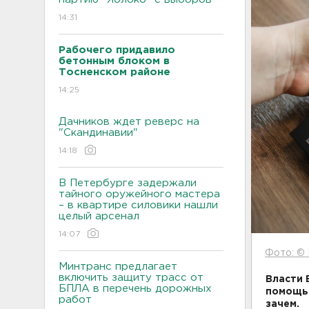
14:31
Рабочего придавило
бетонным блоком в
Тосненском районе
14:25
Дачников ждет реверс на
"Скандинавии"
14:18
В Петербурге задержали
тайного оружейного мастера
– в квартире силовики нашли
целый арсенал
14:07
Фото: © 
Минтранс предлагает
включить защиту трасс от
Власти 
БПЛА в перечень дорожных
помощью
работ
зачем.