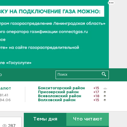
о
валют
Бокситогорский район
+15
Приозерский район
+17
81.41
Всеволожский район
+18
94.06
Волховский район
+15
Темы дня
Что читают
287