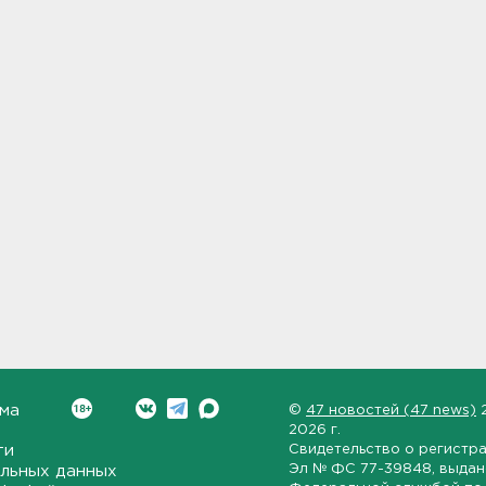
ма
©
47 новостей (47 news)
2026 г.
ти
Свидетельство о регистр
Эл № ФС 77-39848
, выда
льных данных