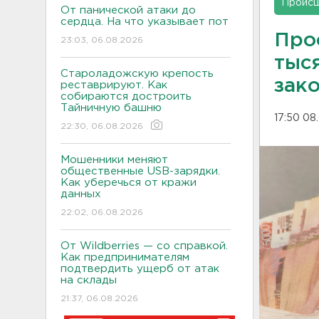
Проис
От панической атаки до
сердца. На что указывает пот
Про
23:03, 06.08.2026
тыс
Староладожскую крепость
зак
реставрируют. Как
собираются достроить
Тайничную башню
17:50 08
22:30, 06.08.2026
Мошенники меняют
общественные USB-зарядки.
Как уберечься от кражи
данных
22:02, 06.08.2026
От Wildberries — со справкой.
Как предпринимателям
подтвердить ущерб от атак
на склады
21:37, 06.08.2026