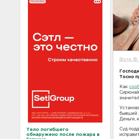
РЕКЛАМА
Фото: © 
Господи
Тосно п
Как
соо
Сирюнайт
значител
Установл
бывшей ж
Деньги, 
Суд под
Тело погибшего
обнаружено после пожара в
исправит