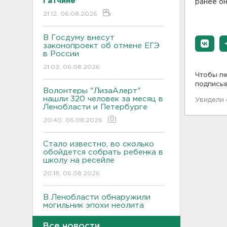
Гатчине
ранее он
21:12, 06.08.2026
В Госдуму внесут
законопроект об отмене ЕГЭ
в России
21:02, 06.08.2026
Чтобы пе
подписы
Волонтеры "ЛизаАлерт"
нашли 320 человек за месяц в
Увидели
Ленобласти и Петербурге
20:40, 06.08.2026
Стало известно, во сколько
обойдется собрать ребенка в
школу на ресейле
20:18, 06.08.2026
В Ленобласти обнаружили
могильник эпохи неолита
19:55, 06.08.2026
Все новости