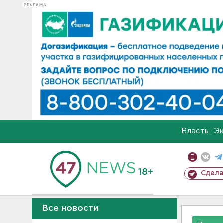
РЕКЛАМА
Власть
Э
18+
Сдела
Все новости