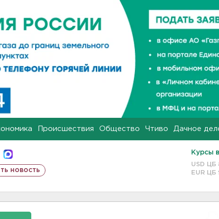
кономика
Происшествия
Общество
Чтиво
Дачное дел
Курсы 
USD ЦБ
ть новость
EUR ЦБ