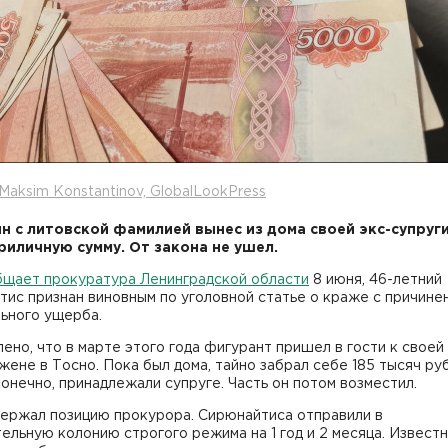
Maksim Konstantinov, GlobalLookPress
н с литовской фамилией вынес из дома своей экс-супруги
риличную сумму. От закона не ушел.
бщает прокуратура Ленинградской области
8 июня, 46-летний
ис признан виновным по уголовной статье о краже с причине
ьного ущерба.
ено, что в марте этого года фигурант пришел в гости к своей
ене в Тосно. Пока был дома, тайно забрал себе 185 тысяч ру
конечно, принадлежали супруге. Часть он потом возместил.
держал позицию прокурора. Сирюнайтиса отправили в
ельную колонию строгого режима на 1 год и 2 месяца. Известн