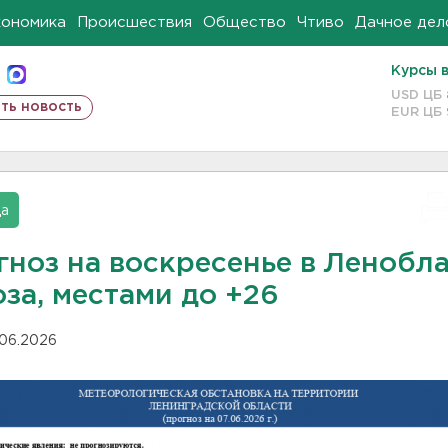
кономика
Происшествия
Общество
Чтиво
Дачное дел
Курсы 
USD ЦБ
ть новость
EUR ЦБ
да
гноз на воскресенье в Ленобл
оза, местами до +26
.06.2026