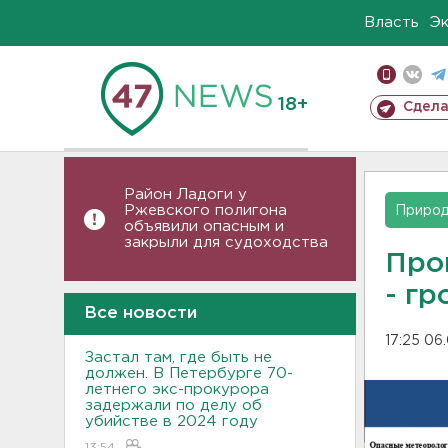
Власть
Э
18+
Сдела
Район Ладоги у
Ржевского полигона
Приро
объявили опасным и
закрыли для судоходства
Про
- гр
Все новости
17:25 06
Застал там, где быть не
должен. В Петербурге 70-
летнего экс-прокурора
задержали по делу об
убийстве в 2024 году
13:54