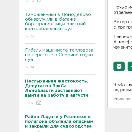
12:43
Ночью м
отдельны
Таможенники в Домодедово
обнаружили в багаже
Ветер но
бортпроводницы элитный
с, при г
контрабандный груз
12:25
Температ
Атмосфе
изменитс
Гибель машиниста тепловоза
на перегоне в Семрино изучит
суд
12:04
Неслыханная жестокость.
Чтобы пе
Депутатов ЗакСа
подписы
Ленобласти заставляют
выйти на работу в августе
Увидели
11:43
Район Ладоги у Ржевского
полигона объявили опасным
и закрыли для судоходства