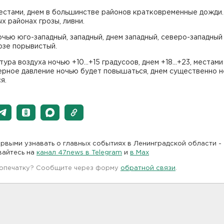
естами, днем в большинстве районов кратковременные дожди.
х районах грозы, ливни.
чью юго-западный, западный, днем западный, северо-западный 
розе порывистый.
ура воздуха ночью +10...+15 градусоов, днем +18...+23, местами
рное давление ночью будет повышаться, днем существенно н
я.
рвыми узнавать о главных событиях в Ленинградской области -
вайтесь на
канал 47news в Telegram
и
в Maх
 опечатку? Сообщите через форму
обратной связи
.