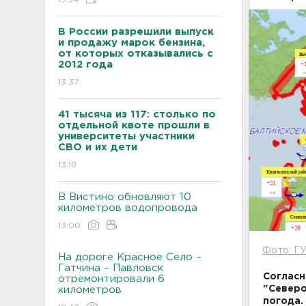
В России разрешили выпуск
и продажу марок бензина,
от которых отказывались с
2012 года
13:37
41 тысяча из 117: столько по
отдельной квоте прошли в
университеты участники
СВО и их дети
13:19
В Вистино обновляют 10
километров водопровода
13:00
Фото: ГУ
На дороге Красное Село –
Гатчина – Павловск
Согласн
отремонтировали 6
"Северо
километров
погода.