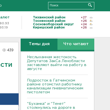
о
валют
Тихвинский район
+27
Тосненский район
+26
80.93
Сосновоборский округ
+24
93.19
Киришский район
+26
Темы дня
Что читают
439
Неслыханная жестокость.
Депутатов ЗакСа Ленобласти
асти
заставляют выйти на работу в
августе
Подросток в Гатчинском
районе отомстил работнику
канализации пневматическим
пистолетом
"Буханка" и "Тенет"
столкнулись на дороге в