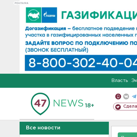
РЕКЛАМА
Власть
Э
18+
Сдела
Все новости