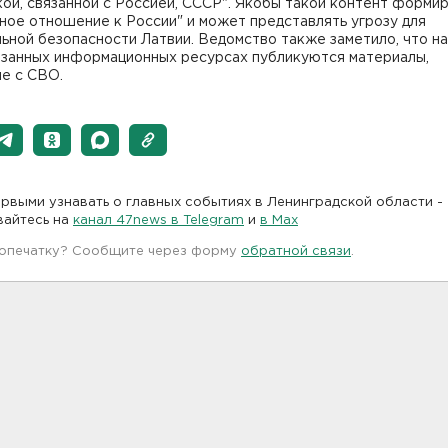
ой, связанной с Россией, СССР". Якобы такой контент форми
ное отношение к России" и может представлять угрозу для
ьной безопасности Латвии. Ведомство также заметило, что на
занных информационных ресурсах публикуются материалы,
е с СВО.
рвыми узнавать о главных событиях в Ленинградской области -
вайтесь на
канал 47news в Telegram
и
в Maх
 опечатку? Сообщите через форму
обратной связи
.