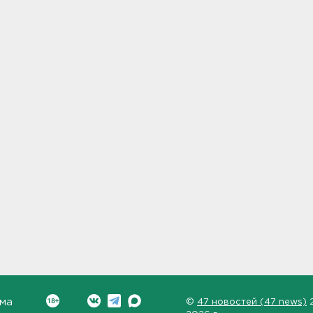
ма
©
47 новостей (47 news)