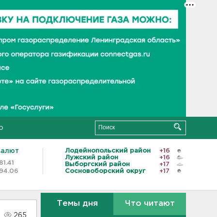
о
валют
Лодейнопольский район
+16
Лужский район
+16
81.41
Выборгский район
+17
94.06
Сосновоборский округ
+17
Темы дня
Что читают
265