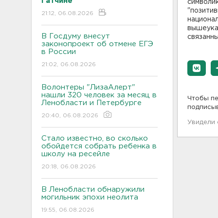
Гатчине
символик
"позитив
21:12, 06.08.2026
национал
вышеука
В Госдуму внесут
связанны
законопроект об отмене ЕГЭ
в России
21:02, 06.08.2026
Волонтеры "ЛизаАлерт"
нашли 320 человек за месяц в
Чтобы пе
Ленобласти и Петербурге
подписы
20:40, 06.08.2026
Увидели
Стало известно, во сколько
обойдется собрать ребенка в
школу на ресейле
20:18, 06.08.2026
В Ленобласти обнаружили
могильник эпохи неолита
19:55, 06.08.2026