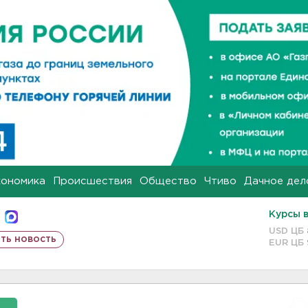
кономика
Происшествия
Общество
Чтиво
Дачное дел
Курсы 
USD ЦБ
ть новость
EUR ЦБ