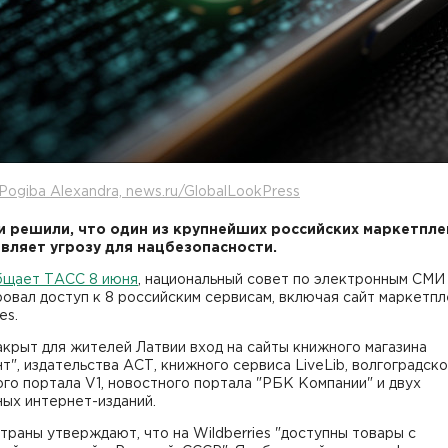
Pogiba Alexandra, news.ru/GlobalLookPress
и решили, что один из крупнейших российских маркетпле
вляет угрозу для нацбезопасности.
бщает ТАСС 8 июня
, национальный совет по электронным СМИ
овал доступ к 8 российским сервисам, включая сайт маркетп
es.
крыт для жителей Латвии вход на сайты книжного магазина
т", издательства АСТ, книжного сервиса LiveLib, волгоградско
го портала V1, новостного портала "РБК Компании" и двух
ых интернет-изданий.
траны утверждают, что на Wildberries "доступны товары с