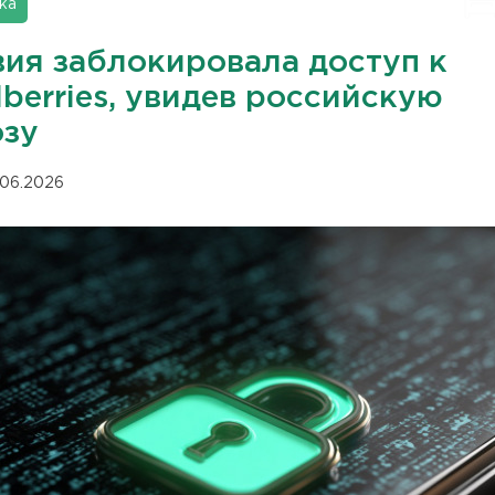
ка
вия заблокировала доступ к
berries, увидев российскую
озу
.06.2026