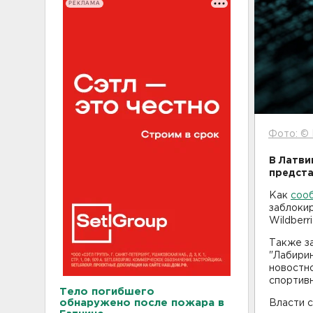
РЕКЛАМА
Фото: © 
В Латви
предста
Как
соо
заблокир
Wildberri
Также за
"Лабирин
новостно
спортивн
Тело погибшего
обнаружено после пожара в
Власти с