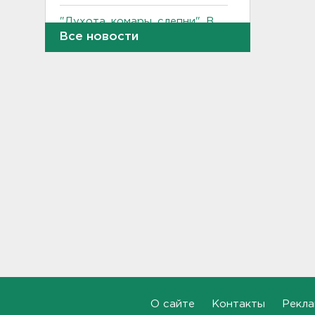
"Духота, комары, слепни". В
Ленобласти с трудом, но
Все новости
находят грибы и ягоды в лесу
19:36, 06.08.2026
Ученые пришли к выводу, что
дача или проживание рядом с
парком спасает от этой
болезни
19:07, 06.08.2026
Для иностранных
абитуриентов хотят ввести
экзамен по русскому
18:49, 06.08.2026
Смертельное ДТП
произошло на КАД у Низино
18:23, 06.08.2026
О сайте
Контакты
Рекла