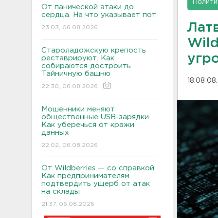
Полити
От панической атаки до
сердца. На что указывает пот
Лат
23:03, 06.08.2026
Wild
Староладожскую крепость
угр
реставрируют. Как
собираются достроить
Тайничную башню
18:08 08
22:30, 06.08.2026
Мошенники меняют
общественные USB-зарядки.
Как уберечься от кражи
данных
22:02, 06.08.2026
От Wildberries — со справкой.
Как предпринимателям
подтвердить ущерб от атак
на склады
21:37, 06.08.2026