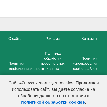
О сайте
Реклама
Контакты
Политика
обработки
Политика
Политика
персональных
использования
конфиденциальности
данных
cookie-файлов
Сайт 47news использует cookies. Продолжая
использовать сайт, вы даете согласие на
©
47 новостей (47 news)
2005 — 2026 г.
обработку данных в соответствии с
Свидетельство о регистрации СМИ Эл № ФС 77-39848, выдано
Федеральной службой по надзору в сфере связи,
.
политикой обработки cookies
информационных технологий и массовых коммуникаций