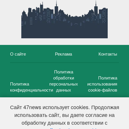
О сайте
Реклама
Контакты
Политика
обработки
Политика
Политика
персональных
использования
конфиденциальности
данных
cookie-файлов
Сайт 47news использует cookies. Продолжая
использовать сайт, вы даете согласие на
©
47 новостей (47 news)
2005 — 2026 г.
обработку данных в соответствии с
Свидетельство о регистрации СМИ Эл № ФС 77-39848, выдано
Федеральной службой по надзору в сфере связи,