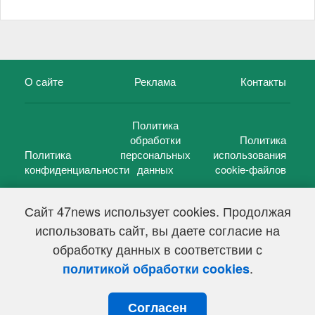
О сайте
Реклама
Контакты
Политика
обработки
Политика
Политика
персональных
использования
конфиденциальности
данных
cookie-файлов
Сайт 47news использует cookies. Продолжая
использовать сайт, вы даете согласие на
©
47 новостей (47 news)
2005 — 2026 г.
обработку данных в соответствии с
Свидетельство о регистрации СМИ Эл № ФС 77-39848, выдано
Федеральной службой по надзору в сфере связи,
.
политикой обработки cookies
информационных технологий и массовых коммуникаций
(Роскомнадзор) от 18 мая 2010г.
Согласен