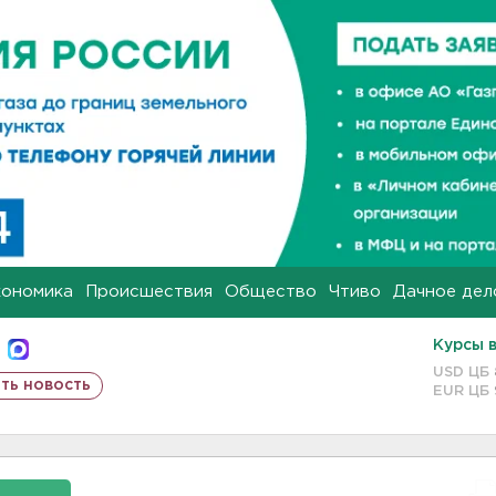
кономика
Происшествия
Общество
Чтиво
Дачное дел
Курсы 
USD ЦБ
ть новость
EUR ЦБ