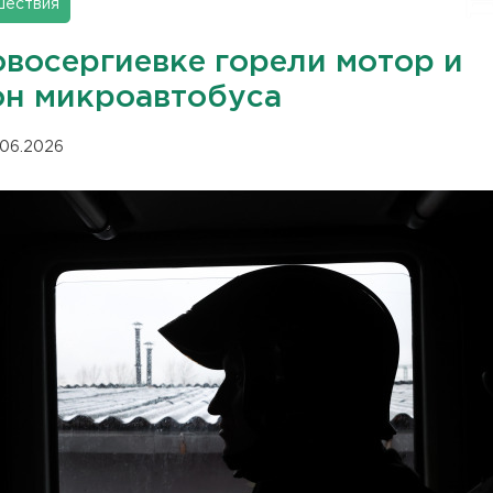
шествия
овосергиевке горели мотор и
он микроавтобуса
.06.2026