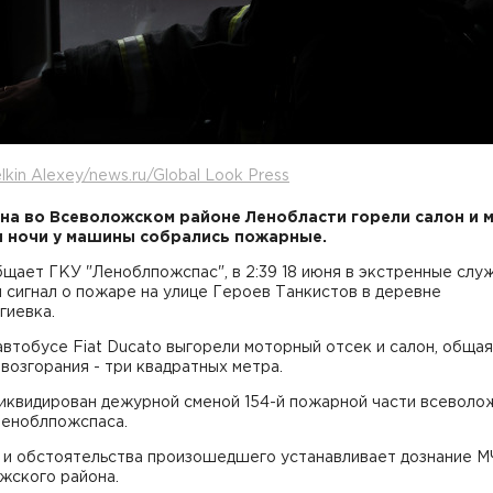
lkin Alexey/news.ru/Global Look Press
на во Всеволожском районе Ленобласти горели салон и 
 ночи у машины собрались пожарные.
щает ГКУ "Леноблпожспас", в 2:39 18 июня в экстренные слу
 сигнал о пожаре на улице Героев Танкистов в деревне
гиевка.
втобусе Fiat Ducato выгорели моторный отсек и салон, общая
возгорания - три квадратных метра.
иквидирован дежурной сменой 154-й пожарной части всеволо
Леноблпожспаса.
 и обстоятельства произошедшего устанавливает дознание М
жского района.