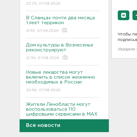
22:33, 07.08.2026
В Сланцах почти два месяца
тлеет террикон
21:55, 07.08.2026
Чтобы пе
подписы
Дом культуры в Вознесенье
Увидели
реконструируют
21:34, 07.08.2026
Новые лекарства могут
включить в список жизненно
необходимых в России
20:56, 07.08.2026
Жители Ленобласти могут
воспользоваться 110
цифровыми сервисами в МАХ
20:35, 07.08.2026
Все новости
Тройняшек выписали из