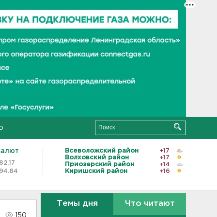
о
валют
Всеволожский район
+17
Волховский район
+17
82.17
Приозерский район
+14
94.84
Киришский район
+16
Темы дня
Что читают
150