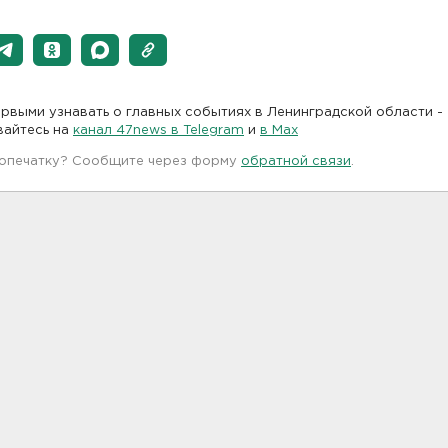
рвыми узнавать о главных событиях в Ленинградской области -
вайтесь на
канал 47news в Telegram
и
в Maх
 опечатку? Сообщите через форму
обратной связи
.