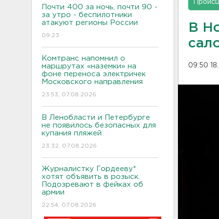
Проис
Почти 400 за ночь, почти 90 -
за утро - беспилотники
атакуют регионы России
В Н
09:23
сал
Комтранс напомнил о
09:50 18
маршрутах «наземки» на
фоне переноса электричек
Московского направления
23:53, 07.08.2026
В Ленобласти и Петербурге
не появилось безопасных для
купания пляжей
23:32, 07.08.2026
Журналистку Гордееву*
хотят объявить в розыск.
Подозревают в фейках об
армии
22:54, 07.08.2026