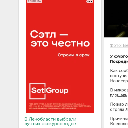
РЕКЛАМА
Фото: Be
У фурго
Посреди
Как сооб
поступил
Новосер
В микроа
площадь 
Пожар л
отряда 
Причины
В Ленобласти выбрали
лучших экскурсоводов
Всеволо