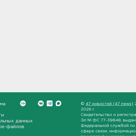
ма
©
47 новостей (47 news)
2026 г.
ти
Свидетельство о регистр
Эл № ФС 77-39848
, выда
льных данных
Федеральной службой по 
kie-файлов
сфере связи, информаци