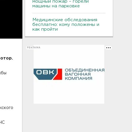
мощный пожар – горели
машины на парковке
Медицинские обследования
бесплатно: кому положены и
как пройти
РЕКЛАМА
мотор.
жбы
жского
ЧС