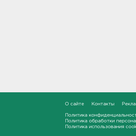
Ленинградского
перинатального центра
20:16, 07.08.2026
Больше часа.
Задерживаются электрички
между Петербургом и
Ленобластью
19:57, 07.08.2026
В Гатчине два
спецтранспорта не поделили
дорогу
19:36, 07.08.2026
Медведи Бу и Тяпа из «Дома
О сайте
Контакты
Рекла
тигра» в Ленобласти
долетели до Ирландии
Политика конфиденциальнос
19:17, 07.08.2026
Политика обработки персона
Политика использования coo
Больше десятка человек