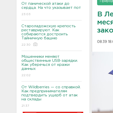
Приро
От панической атаки до
сердца. На что указывает пот
В Л
23:03
мес
Староладожскую крепость
зак
реставрируют. Как
собираются достроить
Тайничную башню
08:39 18
22:30
Мошенники меняют
общественные USB-зарядки.
Как уберечься от кражи
данных
22:02
От Wildberries — со справкой.
Как предпринимателям
подтвердить ущерб от атак
на склады
21:37