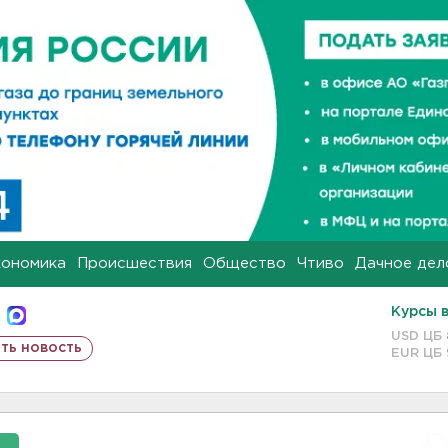
кономика
Происшествия
Общество
Чтиво
Дачное дел
Курсы 
USD ЦБ
ть новость
EUR ЦБ