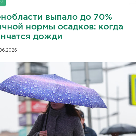
да
енобласти выпало до 70%
ячной нормы осадков: когда
ончатся дожди
.06.2026