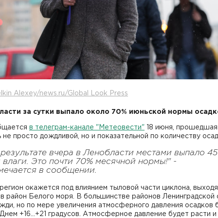
lkin Alexey/news.ru/Global Look Press
ласти за сутки выпало около 70% июньской нормы осадк
бщается
в телеграм-канале "Метеовести"
18 июня, прошедшая
 не просто дождливой, но и показательной по количеству осад
 результате вчера в Ленобласти местами выпало 45
 влаги. Это почти 70% месячной нормы!" -
мечается в сообщении.
регион окажется под влиянием тыловой части циклона, выход
в район Белого моря. В большинстве районов Ленинградской 
жди, но по мере увеличения атмосферного давления осадков 
Днем +16…+21 градусов. Атмосферное давление будет расти и