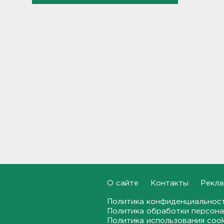
"Духота, комары, слепни". В
Ленобласти с трудом, но
находят грибы и ягоды в лесу
19:36
Ученые пришли к выводу, что
дача или проживание рядом с
парком спасает от этой
болезни
19:07
Для иностранных
абитуриентов хотят ввести
экзамен по русскому
18:49
Смертельное ДТП
О сайте
Контакты
Рекла
произошло на КАД у Низино
Политика конфиденциальнос
18:23
Политика обработки персона
Политика использования coo