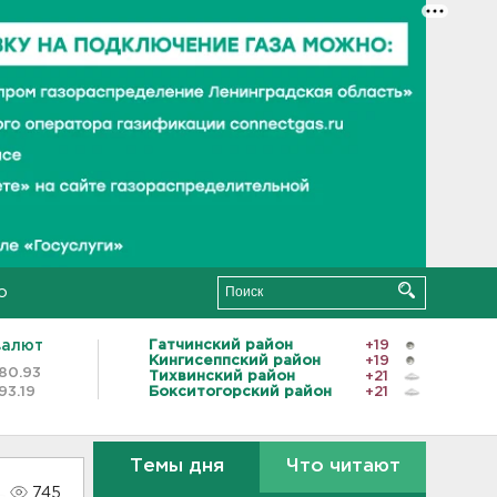
о
валют
Гатчинский район
+19
Кингисеппский район
+19
80.93
Тихвинский район
+21
93.19
Бокситогорский район
+21
Темы дня
Что читают
745