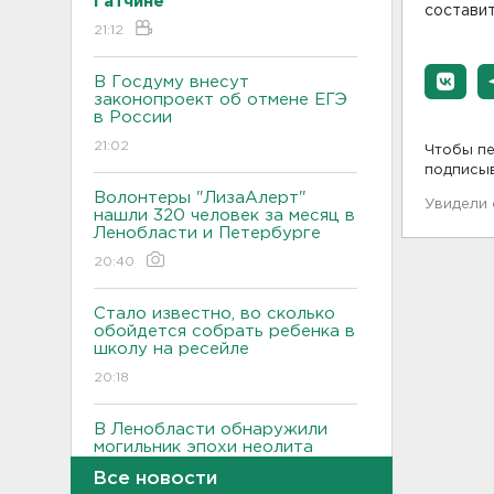
Гатчине
составит
21:12
В Госдуму внесут
законопроект об отмене ЕГЭ
в России
21:02
Чтобы пе
подписы
Волонтеры "ЛизаАлерт"
Увидели
нашли 320 человек за месяц в
Ленобласти и Петербурге
20:40
Стало известно, во сколько
обойдется собрать ребенка в
школу на ресейле
20:18
В Ленобласти обнаружили
могильник эпохи неолита
19:55
Все новости