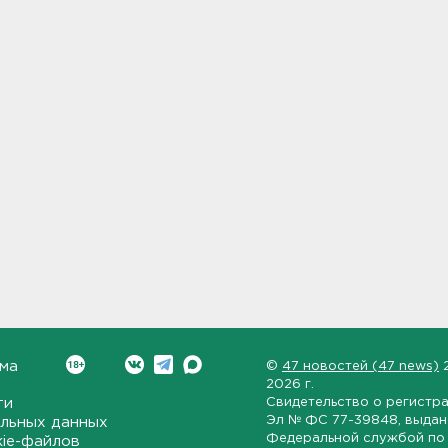
ма
©
47 новостей (47 news)
2026 г.
ти
Свидетельство о регистр
Эл № ФС 77-39848
, выда
льных данных
Федеральной службой по 
kie-файлов