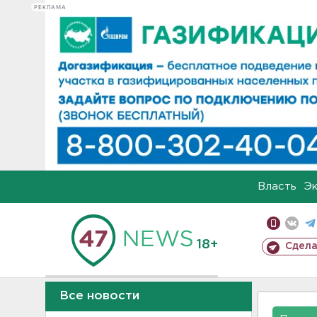
РЕКЛАМА
Власть
Э
18+
Сдела
Все новости