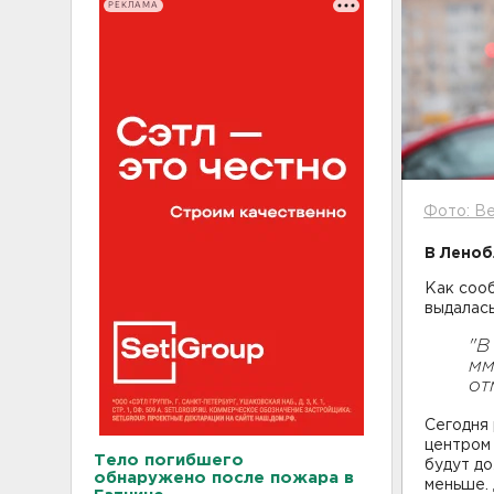
РЕКЛАМА
Фото: Be
В Леноб
Как соо
выдалась
"В
мм
от
Сегодня 
центром 
Тело погибшего
будут до
обнаружено после пожара в
меньше. 