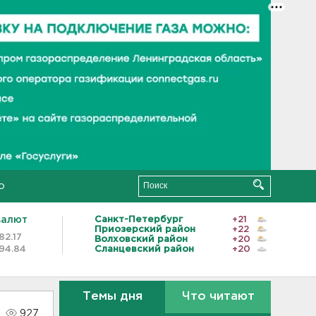
о
валют
Санкт-Петербург
+21
Приозерский район
+22
82.17
Волховский район
+20
94.84
Сланцевский район
+20
Темы дня
Что читают
927