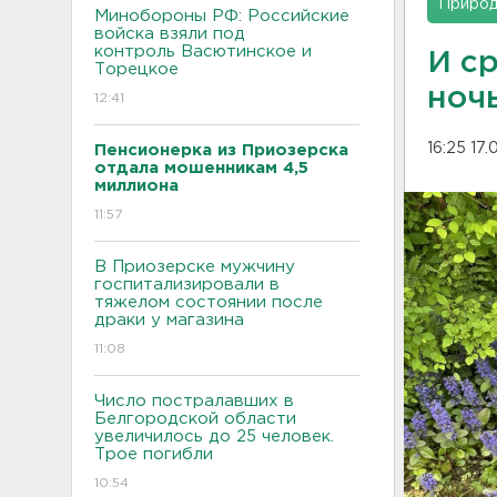
Приро
Минобороны РФ: Российские
войска взяли под
контроль Васютинское и
И с
Торецкое
ноч
12:41
16:25 17
Пенсионерка из Приозерска
отдала мошенникам 4,5
миллиона
11:57
В Приозерске мужчину
госпитализировали в
тяжелом состоянии после
драки у магазина
11:08
Число постралавших в
Белгородской области
увеличилось до 25 человек.
Трое погибли
10:54