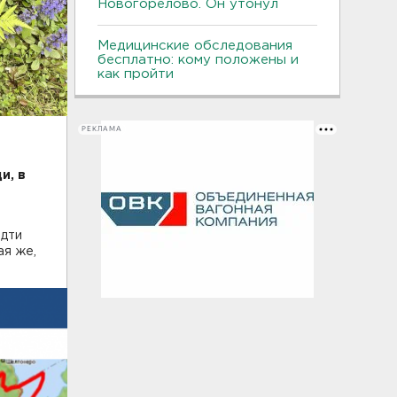
Новогорелово. Он утонул
Медицинские обследования
бесплатно: кому положены и
как пройти
РЕКЛАМА
и, в
идти
ая же,