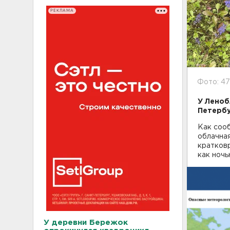
РЕКЛАМА
Фото: 4
У Леноб
Петербу
Как сооб
облачная
кратков
как ночь
У деревни Бережок