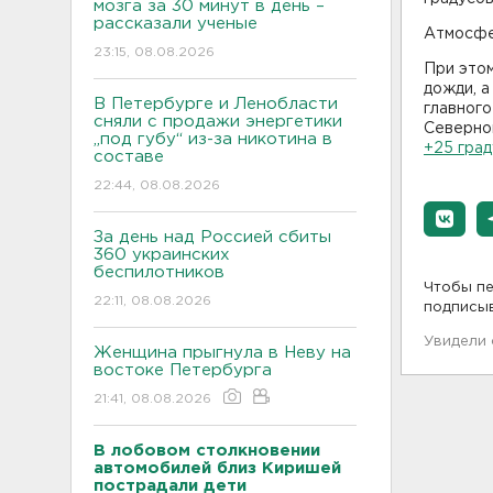
мозга за 30 минут в день –
рассказали ученые
Атмосфе
23:15, 08.08.2026
При это
дожди, а
В Петербурге и Ленобласти
главного
сняли с продажи энергетики
Северной
„под губу“ из-за никотина в
+25 гра
составе
22:44, 08.08.2026
За день над Россией сбиты
360 украинских
беспилотников
Чтобы пе
22:11, 08.08.2026
подписы
Увидели
Женщина прыгнула в Неву на
востоке Петербурга
21:41, 08.08.2026
В лобовом столкновении
автомобилей близ Киришей
пострадали дети