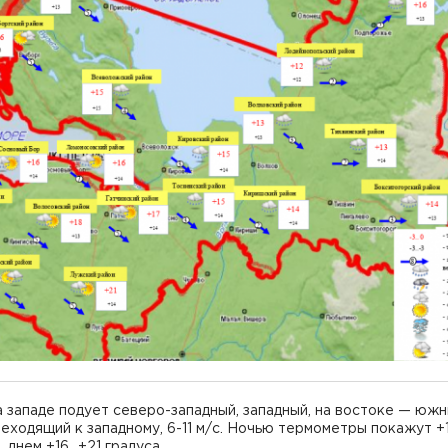
 западе подует северо-западный, западный, на востоке — южн
еходящий к западному, 6-11 м/с. Ночью термометры покажут +10
 днем +16...+21 градуса.