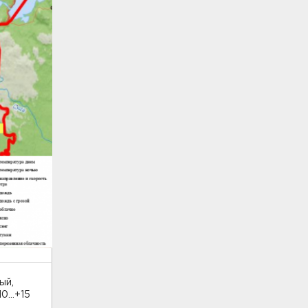
ый,
...+15