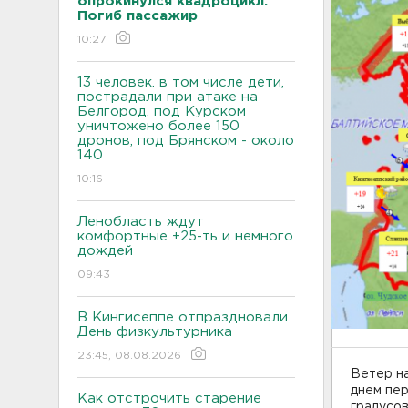
опрокинулся квадроцикл.
Погиб пассажир
10:27
13 человек. в том числе дети,
пострадали при атаке на
Белгород, под Курском
уничтожено более 150
дронов, под Брянском - около
140
10:16
Ленобласть ждут
комфортные +25-ть и немного
дождей
09:43
В Кингисеппе отпраздновали
День физкультурника
23:45, 08.08.2026
Ветер на
днем пер
Как отстрочить старение
градусов,