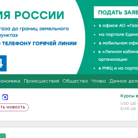
кономика
Происшествия
Общество
Чтиво
Дачное дел
Курсы 
USD ЦБ
ть новость
EUR ЦБ