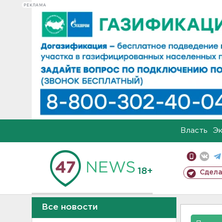
РЕКЛАМА
Власть
Э
18+
Сдела
Все новости