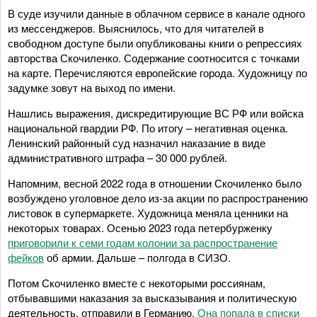
В суде изучили данные в облачном сервисе в канале одного
из мессенджеров. Выяснилось, что для читателей в
свободном доступе были опубликованы книги о репрессиях
авторства Скочиленко. Содержание соотносится с точками
на карте. Перечисляются европейские города. Художницу по
задумке зовут на выход по имени.
Нашлись выражения, дискредитирующие ВС РФ или войска
национальной гвардии РФ. По итогу – негативная оценка.
Ленинский районный суд назначил наказание в виде
административного штрафа – 30 000 рублей.
Напомним, весной 2022 года в отношении Скочиленко было
возбуждено уголовное дело из-за акции по распространению
листовок в супермаркете. Художница меняла ценники на
некоторых товарах. Осенью 2023 года петербурженку
приговорили к семи годам колонии за распространение
фейков
об армии. Дальше – полгода в СИЗО.
Потом Скочиленко вместе с некоторыми россиянам,
отбывавшими наказания за высказывания и политическую
деятельность, отправили в Германию.
Она попала в списки