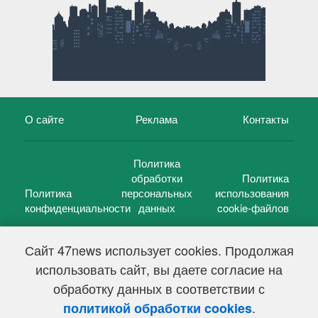
О сайте
Реклама
Контакты
Политика
обработки
Политика
Политика
персональных
использования
конфиденциальности
данных
cookie-файлов
Сайт 47news использует cookies. Продолжая
использовать сайт, вы даете согласие на
©
47 новостей (47 news)
2005 — 2026 г.
обработку данных в соответствии с
Свидетельство о регистрации СМИ Эл № ФС 77-39848, выдано
Федеральной службой по надзору в сфере связи,
.
политикой обработки cookies
информационных технологий и массовых коммуникаций