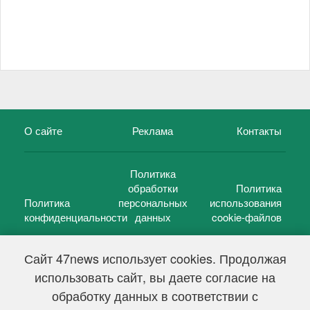
О сайте
Реклама
Контакты
Политика
обработки
Политика
Политика
персональных
использования
конфиденциальности
данных
cookie-файлов
Сайт 47news использует cookies. Продолжая
использовать сайт, вы даете согласие на
©
47 новостей (47 news)
2005 — 2026 г.
обработку данных в соответствии с
Свидетельство о регистрации СМИ Эл № ФС 77-39848, выдано
Федеральной службой по надзору в сфере связи,