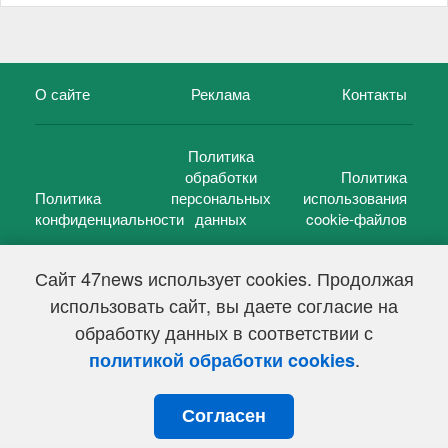
О сайте
Реклама
Контакты
Политика
обработки
Политика
Политика
персональных
использования
конфиденциальности
данных
cookie-файлов
Сайт 47news использует cookies. Продолжая
использовать сайт, вы даете согласие на
©
47 новостей (47 news)
2005 — 2026 г.
обработку данных в соответствии с
Свидетельство о регистрации СМИ Эл № ФС 77-39848, выдано
Федеральной службой по надзору в сфере связи,
.
политикой обработки cookies
информационных технологий и массовых коммуникаций
(Роскомнадзор) от 18 мая 2010г.
Согласен