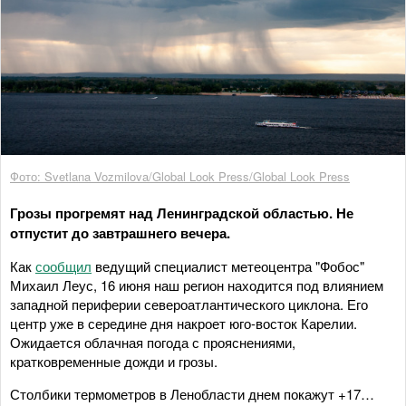
Фото: Svetlana Vozmilova/Global Look Press/Global Look Press
Грозы прогремят над Ленинградской областью. Не
отпустит до завтрашнего вечера.
Как
сообщил
ведущий специалист метеоцентра "Фобос"
Михаил Леус, 16 июня наш регион находится под влиянием
западной периферии североатлантического циклона. Его
центр уже в середине дня накроет юго-восток Карелии.
Ожидается облачная погода с прояснениями,
кратковременные дожди и грозы.
Столбики термометров в Ленобласти днем покажут +17…