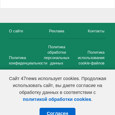
О сайте
Реклама
Контакты
Политика
обработки
Политика
Политика
персональных
использования
конфиденциальности
данных
cookie-файлов
Сайт 47news использует cookies. Продолжая
использовать сайт, вы даете согласие на
©
47 новостей (47 news)
2005 — 2026 г.
обработку данных в соответствии с
Свидетельство о регистрации СМИ Эл № ФС 77-39848, выдано
Федеральной службой по надзору в сфере связи,
.
политикой обработки cookies
информационных технологий и массовых коммуникаций
(Роскомнадзор) от 18 мая 2010г.
Согласен