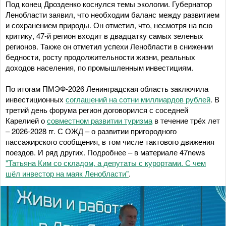
Под конец Дрозденко коснулся темы экологии. Губернатор
Ленобласти заявил, что необходим баланс между развитием
и сохранением природы. Он отметил, что, несмотря на всю
критику, 47-й регион входит в двадцатку самых зеленых
регионов. Также он отметил успехи Ленобласти в снижении
бедности, росту продолжительности жизни, реальных
доходов населения, по промышленным инвестициям.
По итогам ПМЭФ-2026 Ленинградская область заключила
инвестиционных
соглашений на сотни миллиардов рублей
. В
третий день форума регион договорился с соседней
Карелией о
совместном развитии туризма
в течение трёх лет
– 2026-2028 гг. С ОЖД – о развитии пригородного
пассажирского сообщения, в том числе тактового движения
поездов. И ряд других. Подробнее – в материале 47news
"Татьяна Ким со складом, а депутаты с курортами. С чем
шёл инвестор на маяк Ленобласти"
.