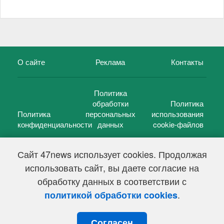
О сайте
Реклама
Контакты
Политика
обработки
Политика
Политика
персональных
использования
конфиденциальности
данных
cookie-файлов
Сайт 47news использует cookies. Продолжая
использовать сайт, вы даете согласие на
©
47 новостей (47 news)
2005 — 2026 г.
обработку данных в соответствии с
Свидетельство о регистрации СМИ Эл № ФС 77-39848, выдано
Федеральной службой по надзору в сфере связи,
.
политикой обработки cookies
информационных технологий и массовых коммуникаций
(Роскомнадзор) от 18 мая 2010г.
Согласен