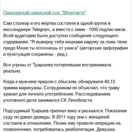
Приозерский городской суд, "ВКонтакте"
Сам сталкер и его жертва состояли в одной группе в
мессенджере Telegram, а вместе с ними - 1000 подписчиков.
Всей аудитории было доступно сообщение следующего
содержания: "Я выверну тебя кишками наружу за ложь твою
предо Мною ты оглохнешь от ужаса" (авторские орфография
и пунктуация сохранены - ред.).
Все угрозы от Туаршева потерпевшая воспринимала
реально.
Когда к мужчине пришли с обыском, обнаружили 40,13
грамма марихуаны. Сотрудникам он объяснил, что траву
хранил для личного употребления. Расследованием
уголовного дела занимался СК Ленобласти.
Подсудимый Туаршев признал вину и раскаялся. Показания
суду он давал дважды. В 2011 году они с женщиной
состояли в отношениях. Позже ему провели операцию на
позвоночнике, потребовалась реабилитация. Девушка