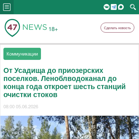
18+
Сделать новость
Коммуникации
От Усадища до приозерских
поселков. Леноблводоканал до
конца года откроет шесть станций
очистки стоков
08:00 05.06.2026