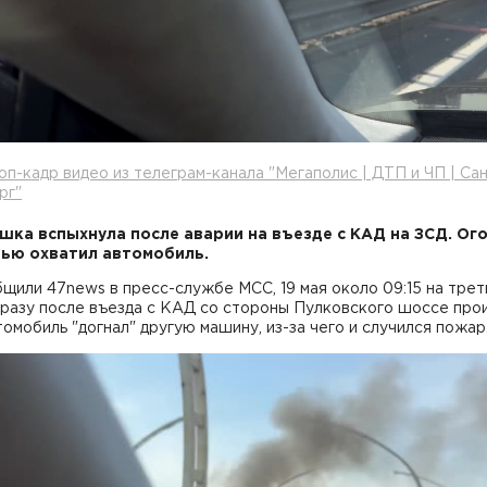
оп-кадр видео из телеграм-канала "Мегаполис | ДТП и ЧП | Са
рг"
шка вспыхнула после аварии на въезде с КАД на ЗСД. Ог
ью охватил автомобиль.
щили 47news в пресс-службе МСС, 19 мая около 09:15 на трет
сразу после въезда с КАД со стороны Пулковского шоссе пр
омобиль "догнал" другую машину, из-за чего и случился пожар