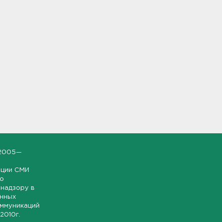
2005—
ации СМИ
но
надзору в
онных
оммуникаций
 2010г.