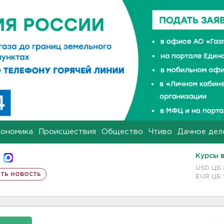
кономика
Происшествия
Общество
Чтиво
Дачное дел
Курсы 
USD ЦБ
ть новость
EUR ЦБ