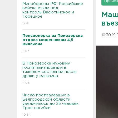
Проис
Минобороны РФ: Российские
войска взяли под
контроль Васютинское и
Маш
Торецкое
въе
12:41
10:30 19
Пенсионерка из Приозерска
отдала мошенникам 4,5
миллиона
11:57
В Приозерске мужчину
госпитализировали в
тяжелом состоянии после
драки у магазина
11:08
Число постралавших в
Белгородской области
увеличилось до 25 человек.
Трое погибли
10:54