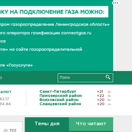
о
валют
Санкт-Петербург
+21
Приозерский район
+22
82.17
Волховский район
+20
94.84
Сланцевский район
+20
Темы дня
Что читают
701