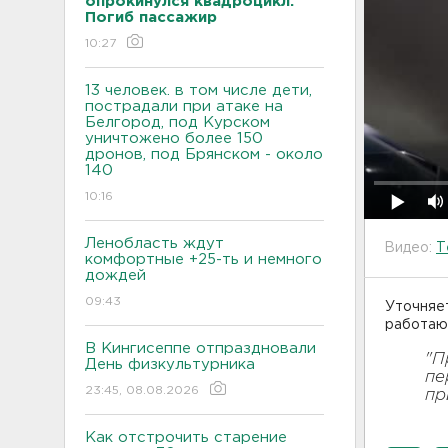
опрокинулся квадроцикл.
Погиб пассажир
10:27
13 человек. в том числе дети,
пострадали при атаке на
Белгород, под Курском
уничтожено более 150
дронов, под Брянском - около
140
10:16
Ленобласть ждут
Видео:
Т
комфортные +25-ть и немного
дождей
09:43
Уточняет
работаю
В Кингисеппе отпраздновали
"П
День физкультурника
пе
23:45, 08.08.2026
пр
Как отстрочить старение