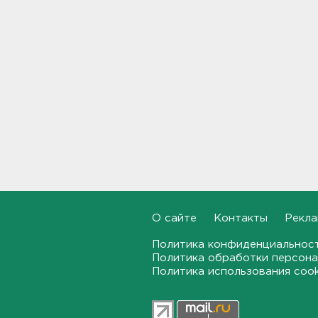
21:17, 08.08.2026
Петербургские мосты
окрасятся в цвета
Ленинградской Победы 9
августа
20:48, 08.08.2026
Молоку не место на дверце, а
бананам – внизу. Как
правильно заполнять
холодильник, объяснили
санврачи
20:16, 08.08.2026
О сайте
Контакты
Рекла
Обновленная аллея
императора Павла I
Политика конфиденциальнос
открылась в Гатчине
Политика обработки персона
Политика использования coo
19:46, 08.08.2026
Администрация Ленобласти:
Борьба с огнем на