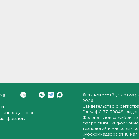
ма
©
47 новостей (47 news)
2026 г.
ти
Свидетельство о регистр
Эл № ФС 77-39848
, выда
льных данных
Федеральной службой по 
kie-файлов
сфере связи, информаци
технологий и массовых к
(Роскомнадзор) от
18 мая