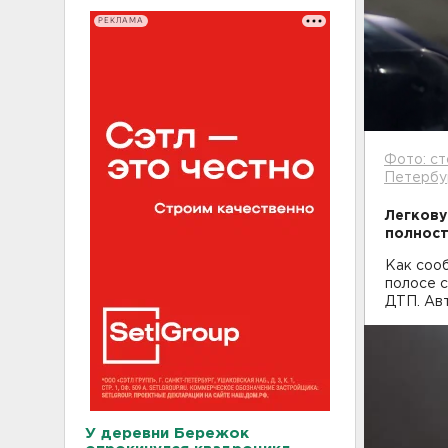
РЕКЛАМА
Фото: ст
Петербу
Легкову
полност
Как сооб
полосе 
ДТП. Авт
У деревни Бережок