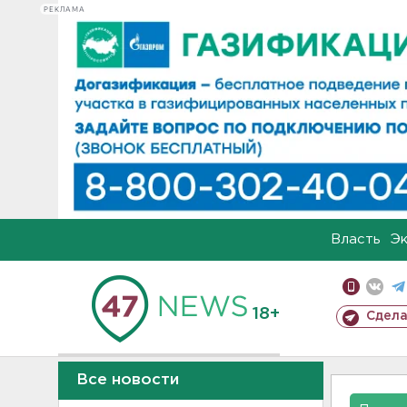
РЕКЛАМА
Власть
Э
18+
Сдела
Все новости