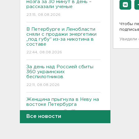
мозга за 30 минут в день –
рассказали ученые
23:15, 08.08.2026
Чтобы пе
В Петербурге и Ленобласти
подписы
сняли с продажи энергетики
„под губу“ из-за никотина в
Увидели
составе
22:44, 08.08.2026
За день над Россией сбиты
360 украинских
беспилотников
22:11, 08.08.2026
Женщина прыгнула в Неву на
востоке Петербурга
21:41, 08.08.2026
Все новости
В лобовом столкновении
автомобилей близ Киришей
пострадали дети