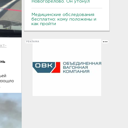
Новогорелово. Он утонул
Медицинские обследования
бесплатно: кому положены и
как пройти
РЕКЛАМА
нкт-
онь
ьей
оизошло
.