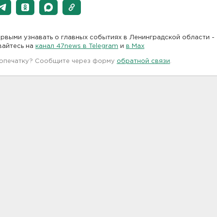
рвыми узнавать о главных событиях в Ленинградской области -
вайтесь на
канал 47news в Telegram
и
в Maх
 опечатку? Сообщите через форму
обратной связи
.