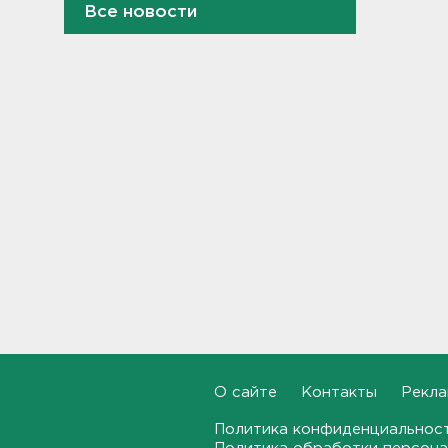
Все новости
Петербургские мосты
окрасятся в цвета
Ленинградской Победы 9
августа
20:48, 08.08.2026
Молоку не место на дверце, а
бананам – внизу. Как
правильно заполнять
холодильник, объяснили
санврачи
20:16, 08.08.2026
Обновленная аллея
императора Павла I
открылась в Гатчине
19:46, 08.08.2026
О сайте
Контакты
Рекла
Администрация Ленобласти:
Борьба с огнем на
Политика конфиденциальнос
терриконе в Сланцах