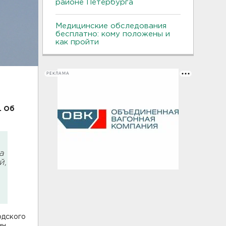
районе Петербурга
Медицинские обследования
бесплатно: кому положены и
как пройти
РЕКЛАМА
. Об
а
й,
одского
ин