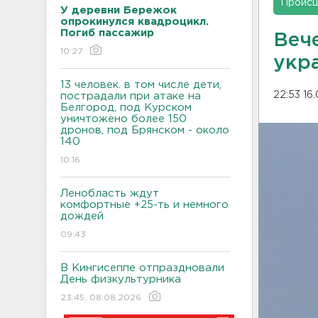
Проис
У деревни Бережок
опрокинулся квадроцикл.
Погиб пассажир
Веч
10:27
укр
13 человек. в том числе дети,
22:53 16
пострадали при атаке на
Белгород, под Курском
уничтожено более 150
дронов, под Брянском - около
140
10:16
Ленобласть ждут
комфортные +25-ть и немного
дождей
09:43
В Кингисеппе отпраздновали
День физкультурника
23:45, 08.08.2026