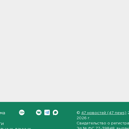
ма
©
47 новостей (47 news)
2026 г.
ти
Свидетельство о регистр
Эл № ФС 77-39848
, выда