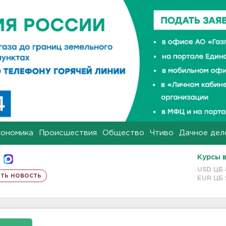
кономика
Происшествия
Общество
Чтиво
Дачное дел
Курсы 
USD ЦБ
ть новость
EUR ЦБ