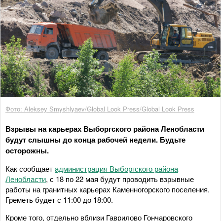
Фото: Aleksey Smyshlyaev/Global Look Press/Global Look Press
Взрывы на карьерах Выборгского района Ленобласти
будут слышны до конца рабочей недели. Будьте
осторожны.
Как сообщает
администрация Выборгского района
Ленобласти
, с 18 по 22 мая будут проводить взрывные
работы на гранитных карьерах Каменногорского поселения.
Греметь будет с 11:00 до 18:00.
Кроме того, отдельно вблизи Гаврилово Гончаровского