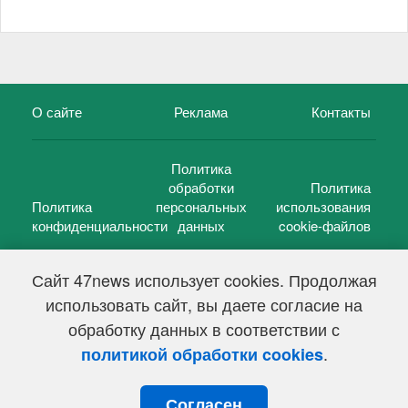
О сайте
Реклама
Контакты
Политика
обработки
Политика
Политика
персональных
использования
конфиденциальности
данных
cookie-файлов
Сайт 47news использует cookies. Продолжая
использовать сайт, вы даете согласие на
©
47 новостей (47 news)
2005 — 2026 г.
обработку данных в соответствии с
Свидетельство о регистрации СМИ Эл № ФС 77-39848, выдано
Федеральной службой по надзору в сфере связи,
.
политикой обработки cookies
информационных технологий и массовых коммуникаций
(Роскомнадзор) от 18 мая 2010г.
Согласен