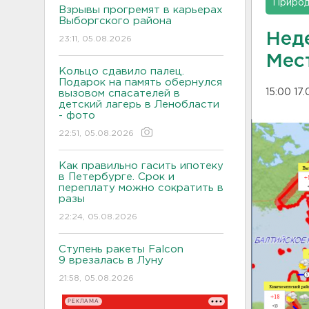
Приро
Взрывы прогремят в карьерах
Выборгского района
Неде
23:11, 05.08.2026
Мес
Кольцо сдавило палец.
Подарок на память обернулся
15:00 17
вызовом спасателей в
детский лагерь в Ленобласти
- фото
22:51, 05.08.2026
Как правильно гасить ипотеку
в Петербурге. Срок и
переплату можно сократить в
разы
22:24, 05.08.2026
Ступень ракеты Falcon
9 врезалась в Луну
21:58, 05.08.2026
РЕКЛАМА