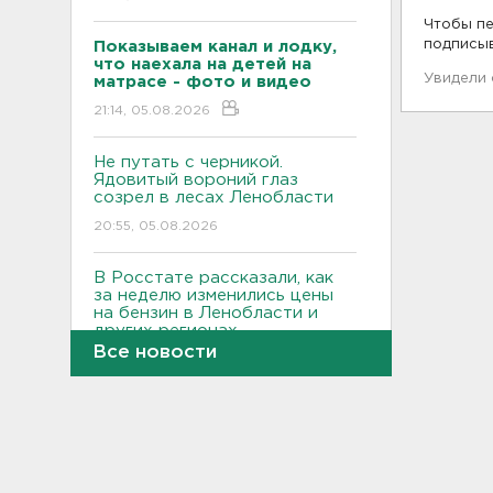
Чтобы пе
подписы
Показываем канал и лодку,
что наехала на детей на
Увидели
матрасе - фото и видео
21:14, 05.08.2026
Не путать с черникой.
Ядовитый вороний глаз
созрел в лесах Ленобласти
20:55, 05.08.2026
В Росстате рассказали, как
за неделю изменились цены
на бензин в Ленобласти и
других регионах
Все новости
20:32, 05.08.2026
В Ленобласти маломерное
судно наехало на матрас с
детьми
20:13, 05.08.2026