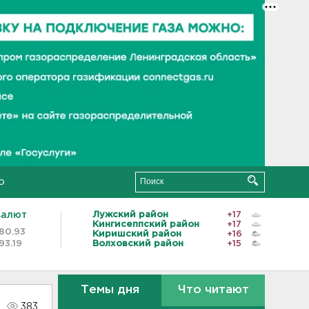
о
валют
Лужский район
+17
Кингисеппский район
+17
80.93
Киришский район
+16
93.19
Волховский район
+15
Темы дня
Что читают
383