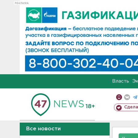
РЕКЛАМА
Власть
Э
18+
Сдела
Все новости