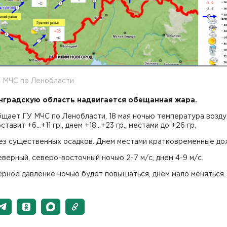
У МЧС по Ленобласти
нградскую область надвигается обещанная жара.
щает ГУ МЧС по Ленобласти, 18 мая ночью температура возду
тавит +6...+11 гр., днем +18...+23 гр., местами до +26 гр.
ез существенных осадков. Днем местами кратковременные до
верный, северо-восточный ночью 2-7 м/с, днем 4-9 м/с.
рное давление ночью будет повышаться, днем мало меняться.