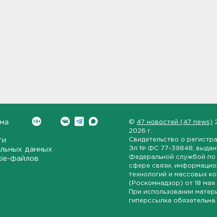
ма
©
47 новостей (47 news)
2026 г.
ти
Свидетельство о регистр
Эл № ФС 77-39848
, выда
льных данных
Федеральной службой по 
kie-файлов
сфере связи, информаци
технологий и массовых к
(Роскомнадзор) от
18 мая
При использовании матер
гиперссылка обязательна.