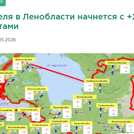
да
ля в Ленобласти начнется с +
тами
.05.2026