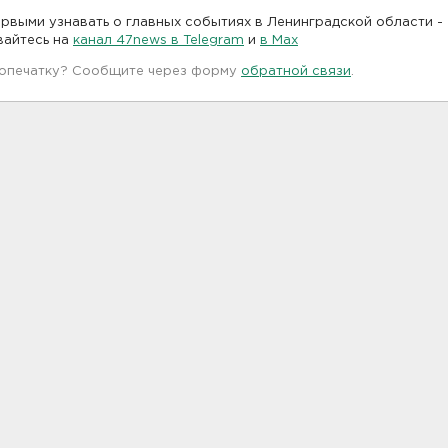
рвыми узнавать о главных событиях в Ленинградской области -
вайтесь на
канал 47news в Telegram
и
в Maх
 опечатку? Сообщите через форму
обратной связи
.