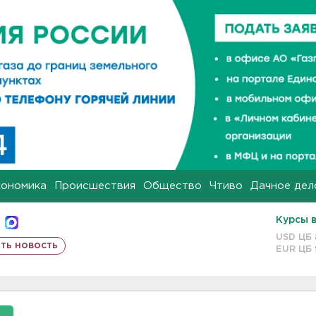
кономика
Происшествия
Общество
Чтиво
Дачное дел
Курсы 
USD ЦБ
ть новость
EUR ЦБ