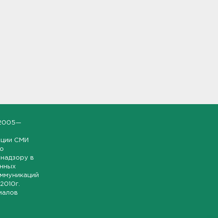
2005—
ации СМИ
но
надзору в
онных
оммуникаций
 2010г.
иалов