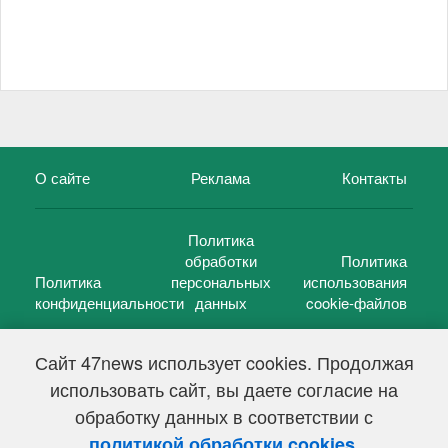
О сайте
Реклама
Контакты
Политика
обработки
Политика
Политика
персональных
использования
конфиденциальности
данных
cookie-файлов
Сайт 47news использует cookies. Продолжая
использовать сайт, вы даете согласие на
©
47 новостей (47 news)
2005 — 2026 г.
обработку данных в соответствии с
Свидетельство о регистрации СМИ Эл № ФС 77-39848, выдано
Федеральной службой по надзору в сфере связи,
.
политикой обработки cookies