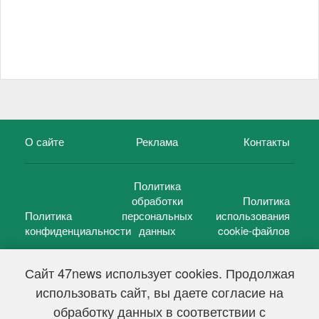
О сайте
Реклама
Контакты
Политика
обработки
Политика
Политика
персональных
использования
конфиденциальности
данных
cookie-файлов
Сайт 47news использует cookies. Продолжая
использовать сайт, вы даете согласие на
©
47 новостей (47 news)
2005 — 2026 г.
обработку данных в соответствии с
Свидетельство о регистрации СМИ Эл № ФС 77-39848, выдано