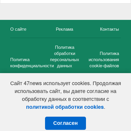
О сайте
Реклама
Контакты
Политика
обработки
Политика
Политика
персональных
использования
конфиденциальности
данных
cookie-файлов
Сайт 47news использует cookies. Продолжая
использовать сайт, вы даете согласие на
©
47 новостей (47 news)
2005 — 2026 г.
обработку данных в соответствии с
Свидетельство о регистрации СМИ Эл № ФС 77-39848, выдано
Федеральной службой по надзору в сфере связи,
.
политикой обработки cookies
информационных технологий и массовых коммуникаций
(Роскомнадзор) от 18 мая 2010г.
Согласен