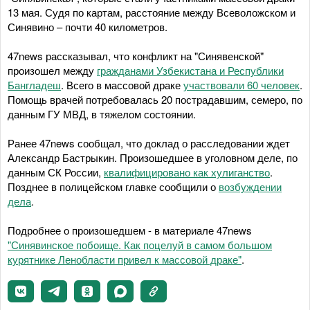
13 мая. Судя по картам, расстояние между Всеволожском и
Синявино – почти 40 километров.
47news рассказывал, что конфликт на "Синявенской"
произошел между
гражданами Узбекистана и Республики
Бангладеш
. Всего в массовой драке
участвовали 60 человек
.
Помощь врачей потребовалась 20 пострадавшим, семеро, по
данным ГУ МВД, в тяжелом состоянии.
Ранее 47news сообщал, что доклад о расследовании ждет
Александр Бастрыкин. Произошедшее в уголовном деле, по
данным СК России,
квалифицировано как хулиганство
.
Позднее в полицейском главке сообщили о
возбуждении
дела
.
Подробнее о произошедшем - в материале 47news
"Синявинское побоище. Как поцелуй в самом большом
курятнике Ленобласти привел к массовой драке"
.