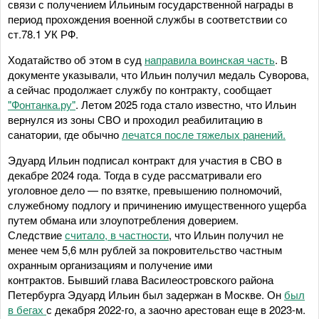
связи с получением Ильиным государственной награды в
период прохождения военной службы в соответствии со
ст.78.1 УК РФ.
Ходатайство об этом в суд
направила воинская часть
. В
документе указывали, что Ильин получил медаль Суворова,
а сейчас продолжает службу по контракту, сообщает
"Фонтанка.ру"
. Летом 2025 года стало известно, что Ильин
вернулся из зоны СВО и проходил реабилитацию в
санатории, где обычно
лечатся после тяжелых ранений.
Эдуард Ильин подписал контракт для участия в СВО в
декабре 2024 года. Тогда в суде рассматривали его
уголовное дело — по взятке, превышению полномочий,
служебному подлогу и причинению имущественного ущерба
путем обмана или злоупотребления доверием.
Следствие
считало, в частности
, что Ильин получил не
менее чем 5,6 млн рублей за покровительство частным
охранным организациям и получение ими
контрактов. Бывший глава Василеостровского района
Петербурга Эдуард Ильин был задержан в Москве. Он
был
в бегах
с декабря 2022-го, а заочно арестован еще в 2023-м.