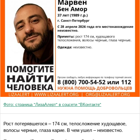
Фото: страница "ЛизаАлерт" в соцсети "ВКонтакте"
Рост потерявшегося – 174 см, телосложение худощавое,
волосы черные, глаза карие. В чем ушел – неизвестно.