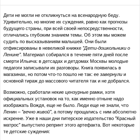
Дети не могли не откликнуться на всенародную беду.
Удивительно, но многие их суждения, равно как прогнозы
будущего страны, при всей своей непосредственности,
отличались глубоким знанием темы. Об этом мы можем
судить по высказываниям малышей. Они были
отфиксированы в невеликой книжке
"Дети-дошкольники о
Ленине".
Материал собирался в течение пяти дней после
смерти Ильича: в детсадах и детдомах Москвы молодые
педагоги записывали их разговоры. Книга появилась в
магазинах, но потом что-то пошло не так: ее
завернули
и
основной тираж до массового читателя так и не добрался.
Возможно, сработали некие цензурные рамки, хотя
официальных установок на то, как именно отныне надо
изображать Вождя, еще не было. Люди еще не знали, что
Ленин –
"вечно живой"
, а потому прощались с ним абсолютно
искренне. Уже в наши дни питерское издательство "Красный
матрос" выпустило репринт этого артефакта. Вот некоторые
те детские суждения: