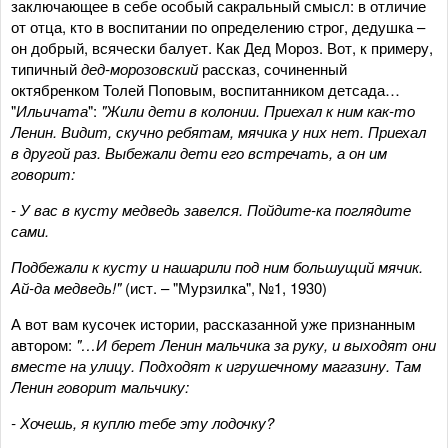
заключающее в себе особый сакральный смысл: в отличие
от отца, кто в воспитании по определению строг, дедушка –
он добрый, всячески балует. Как Дед Мороз. Вот, к примеру,
типичный
дед-морозовский
рассказ, сочиненный
октябренком Толей Поповым, воспитанником детсада…
"
Ильичата
":
"Жили дети в колонии. Приехал к ним как-то
Ленин. Видит, скучно ребятам, мячика у них нет. Приехал
в другой раз. Выбежали дети его встречать, а он им
говорит:
- У вас в кусту медведь завелся. Пойдите-ка поглядите
сами.
Подбежали к кусту и нашарили под ним большущий мячик.
Ай-да медведь!"
(ист. – "Мурзилка", №1, 1930)
А вот вам кусочек истории, рассказанной уже признанным
автором:
"…И берет Ленин мальчика за руку, и выходят они
вместе на улицу. Подходят к игрушечному магазину. Там
Ленин говорит мальчику:
- Хочешь, я куплю тебе эту лодочку?