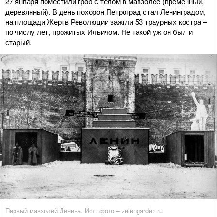
27 января поместили гроб с телом в мавзолее (временный,
деревянный). В день похорон Петроград стал Ленинградом,
на площади Жертв Революции зажгли 53 траурных костра –
по числу лет, прожитых Ильичом. Не такой уж он был и
старый.
Первый мавзолей Ленина. Ист. фото – zelengarden.ru