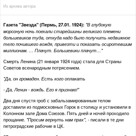
Из архива автора
Газета "Звезда" (Пермь, 27.01. 1924):
"В глубокую
морозную ночь поехали старейшины великого племени
большевиков туда, откуда надо было получить недвижное
тело почившего вождя, привезти и показать осиротевшим
миллионам. … Плачут. Большевики плачут…"
Смерть Ленина (21 января 1924 года) стала для Страны
Советов всенародным потрясением.
"Да, он громаден. Есть кого оплакать
- Да, Ленин - вождь. Его я признаю!"
Два дня спустя гроб с забальзамированным телом
доставили из подмосковных Горок в столицу и установили в
Колонном зале Дома Союзов. Пять дней и ночей проходило
прощание.
"Просим вернуть нам прах",
- писали в те дни
петроградские рабочие в ЦК.