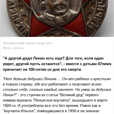
Октябрятский значок конца 20-х
Фото: u-ssr.ru
"А другой дядя Ленин есть еще? Для того, если один
умрет, другой пусть останется", - вместе с детьми 47news
причитает на 100-летие со дня его смерти.
"Нет больше дедушки Ленина … Он вел рабочих и крестьян
в такую страну, где все работают и получают всего
столько себе, сколько каждый захочет. Но умер ли дедушка
Ленин?" - э
то строчки из статьи "Великий дед" первого
номера журнала
"Ленинские внучата"
, вышедшего в марте
1924-го. И употреблено все это без иронии. Равно как и
"внучата Ильича",
помещавшиеся
в 1930-е на значках-