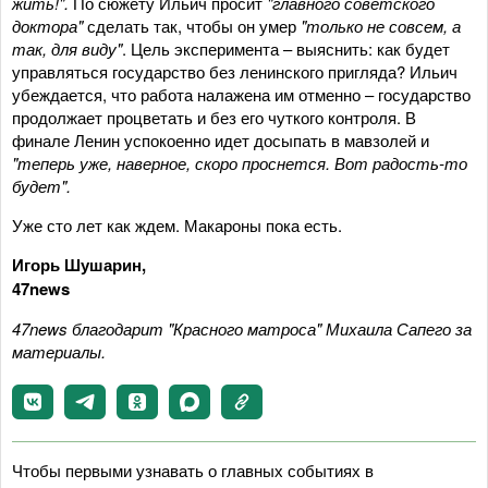
жить!".
По сюжету Ильич просит
"главного советского
доктора"
сделать так, чтобы он умер
"только не совсем, а
так, для виду"
. Цель эксперимента – выяснить: как будет
управляться государство без ленинского пригляда? Ильич
убеждается, что работа налажена им отменно – государство
продолжает процветать и без его чуткого контроля. В
финале Ленин успокоенно идет досыпать в мавзолей и
"теперь уже, наверное, скоро проснется. Вот радость-то
будет".
Уже сто лет как ждем. Макароны пока есть.
Игорь Шушарин,
47news
47
news
благодарит "Красного матроса" Михаила Сапего за
материалы.
Чтобы первыми узнавать о главных событиях в