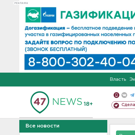
РЕКЛАМА
Власть
Э
18+
Сдела
Все новости