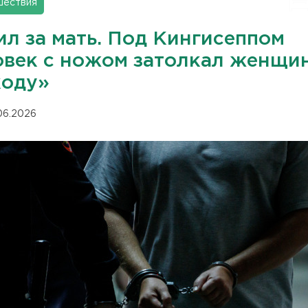
шествия
ил за мать. Под Кингисеппом
овек с ножом затолкал женщин
оду»
.06.2026