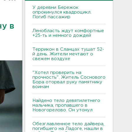
У деревни Бережок
опрокинулся квадроцикл.
Погиб пассажир
у в
Ленобласть ждут комфортные
+25-ть и немного дождей
Террикон в Сланцах тушат 52-
й день. Жители мечтают о
свежем воздухе
"Хотел проверить на
прочность". Житель Соснового
Бора оторвал руку памятнику
воинам
Найдено тело девятилетнего
мальчика, пропавшего в
Новогорелово. Он утонул
Обезглавленное тело дайвера,
погибшего на Ладоге, нашли в