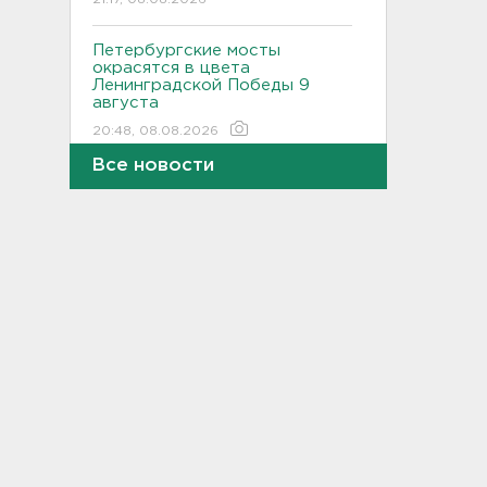
Петербургские мосты
окрасятся в цвета
Ленинградской Победы 9
августа
20:48, 08.08.2026
Все новости
Молоку не место на дверце, а
бананам – внизу. Как
правильно заполнять
холодильник, объяснили
санврачи
20:16, 08.08.2026
Обновленная аллея
императора Павла I
открылась в Гатчине
19:46, 08.08.2026
Администрация Ленобласти:
Борьба с огнем на
терриконе в Сланцах