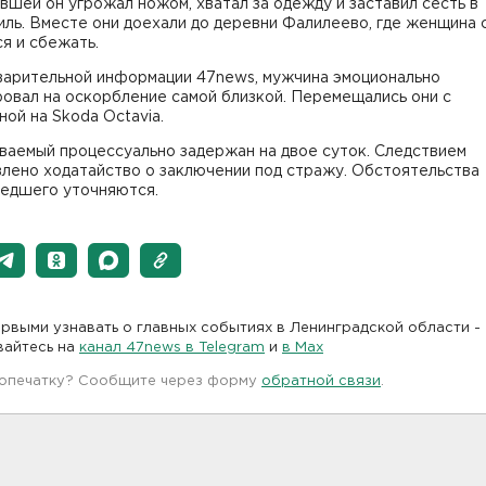
шей он угрожал ножом, хватал за одежду и заставил сесть в
ль. Вместе они доехали до деревни Фалилеево, где женщина 
я и сбежать.
варительной информации 47news, мужчина эмоционально
овал на оскорбление самой близкой. Перемещались они с
ой на Skoda Octavia.
ваемый процессуально задержан на двое суток. Следствием
влено ходатайство о заключении под стражу. Обстоятельства
едшего уточняются.
рвыми узнавать о главных событиях в Ленинградской области -
вайтесь на
канал 47news в Telegram
и
в Maх
 опечатку? Сообщите через форму
обратной связи
.