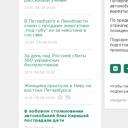
рассказали ученые
Потерпев
автомоби
23:15, 08.08.2026
вырватьс
По пред
В Петербурге и Ленобласти
сняли с продажи энергетики
отреагир
„под губу“ из-за никотина в
похищенн
составе
Подозре
22:44, 08.08.2026
подгото
произош
За день над Россией сбиты
360 украинских
беспилотников
22:11, 08.08.2026
Женщина прыгнула в Неву на
Чтобы пе
востоке Петербурга
подписы
21:41, 08.08.2026
Увидели
В лобовом столкновении
автомобилей близ Киришей
пострадали дети
21:17, 08.08.2026