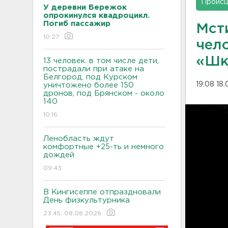
Проис
У деревни Бережок
опрокинулся квадроцикл.
Погиб пассажир
Мст
10:27
чел
«Шк
13 человек. в том числе дети,
пострадали при атаке на
Белгород, под Курском
19:08 18
уничтожено более 150
дронов, под Брянском - около
140
10:16
Ленобласть ждут
комфортные +25-ть и немного
дождей
09:43
В Кингисеппе отпраздновали
День физкультурника
23:45, 08.08.2026