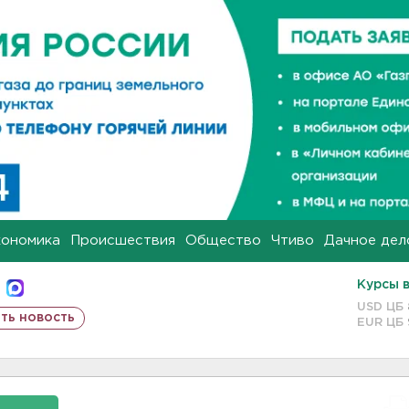
кономика
Происшествия
Общество
Чтиво
Дачное дел
Курсы 
USD ЦБ
ть новость
EUR ЦБ