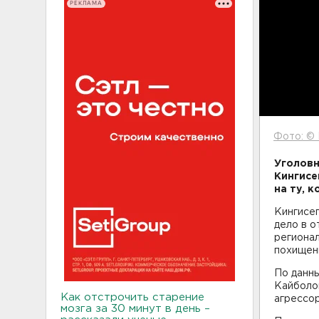
РЕКЛАМА
Фото: © 
Уголовн
Кингисе
на ту, 
Кингисе
дело в 
региона
похищен
По данны
Кайболо
Как отстрочить старение
агрессо
мозга за 30 минут в день –