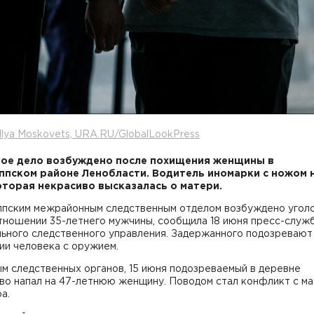
Ilya Moskovets, URA.RU/GlobalLookPress
ое дело возбуждено после похищения женщины в
ппском районе Ленобласти. Водитель иномарки с ножом 
которая некрасиво высказалась о матери.
ппским межрайонным следственным отделом возбуждено угол
отношении 35-летнего мужчины, сообщила 18 июня пресс-служ
льного следственного управления. Задержанного подозревают
ии человека с оружием.
м следственных органов, 15 июня подозреваемый в деревне
во напал на 47-летнюю женщину. Поводом стал конфликт с м
ра.