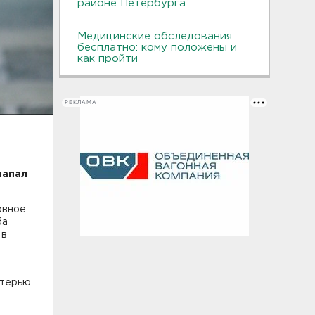
районе Петербурга
Медицинские обследования
бесплатно: кому положены и
как пройти
РЕКЛАМА
напал
овное
ба
 в
атерью