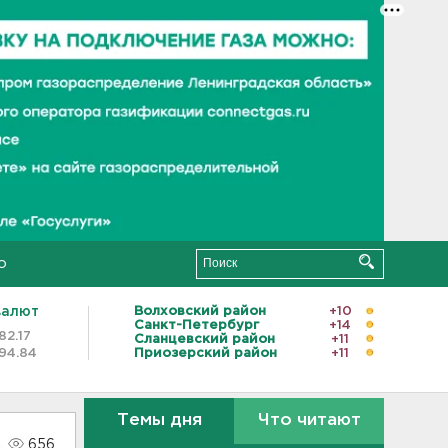
о
валют
Волховский район
+10
Санкт-Петербург
+14
82.17
Сланцевский район
+11
94.84
Приозерский район
+11
Темы дня
Что читают
656