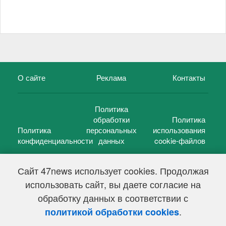
О сайте
Реклама
Контакты
Политика
обработки
Политика
Политика
персональных
использования
конфиденциальности
данных
cookie-файлов
Сайт 47news использует cookies. Продолжая
использовать сайт, вы даете согласие на
©
47 новостей (47 news)
2005 — 2026 г.
обработку данных в соответствии с
Свидетельство о регистрации СМИ Эл № ФС 77-39848, выдано
Федеральной службой по надзору в сфере связи,
.
политикой обработки cookies
информационных технологий и массовых коммуникаций
(Роскомнадзор) от 18 мая 2010г.