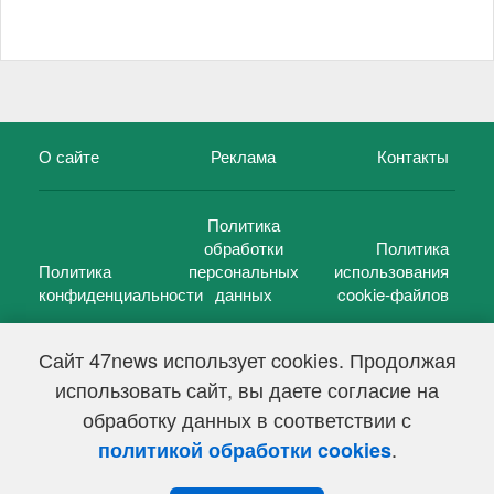
О сайте
Реклама
Контакты
Политика
обработки
Политика
Политика
персональных
использования
конфиденциальности
данных
cookie-файлов
Сайт 47news использует cookies. Продолжая
использовать сайт, вы даете согласие на
©
47 новостей (47 news)
2005 — 2026 г.
обработку данных в соответствии с
Свидетельство о регистрации СМИ Эл № ФС 77-39848, выдано
Федеральной службой по надзору в сфере связи,
.
политикой обработки cookies
информационных технологий и массовых коммуникаций
(Роскомнадзор) от 18 мая 2010г.