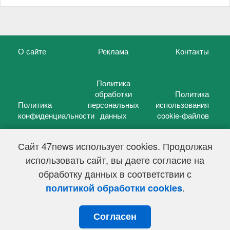
О сайте
Реклама
Контакты
Политика
обработки
Политика
Политика
персональных
использования
конфиденциальности
данных
cookie-файлов
Сайт 47news использует cookies. Продолжая
использовать сайт, вы даете согласие на
©
47 новостей (47 news)
2005 — 2026 г.
обработку данных в соответствии с
Свидетельство о регистрации СМИ Эл № ФС 77-39848, выдано
Федеральной службой по надзору в сфере связи,
.
политикой обработки cookies
информационных технологий и массовых коммуникаций
(Роскомнадзор) от 18 мая 2010г.
Согласен