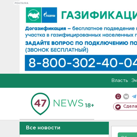
РЕКЛАМА
Власть
Э
18+
Сдела
Все новости