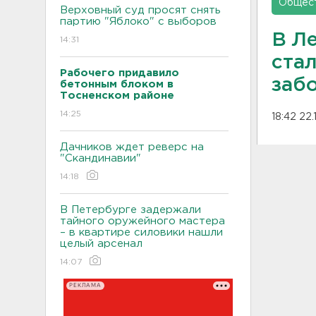
Общес
Верховный суд просят снять
партию "Яблоко" с выборов
В Л
14:31
стал
Рабочего придавило
заб
бетонным блоком в
Тосненском районе
14:25
18:42 22.
Дачников ждет реверс на
"Скандинавии"
14:18
В Петербурге задержали
тайного оружейного мастера
– в квартире силовики нашли
целый арсенал
14:07
РЕКЛАМА