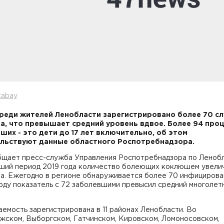
xabay
среди жителей Ленобласти зарегистрировано более 70 с
, что превышает средний уровень вдвое. Более 94 про
ших - это дети до 17 лет включительно, об этом
льствуют данные областного Роспотребнадзора.
бщает пресс-служба Управления Роспотребнадзора по Ленобл
кший период 2019 года количество болеющих коклюшем увели
за. Ежегодно в регионе обнаруживается более 70 инфицирова
оду показатель с 72 заболевшими превысил средний многолет
емость зарегистрирована в 11 районах Ленобласти. Во
жском, Выборгском, Гатчинском, Кировском, Ломоносовском,