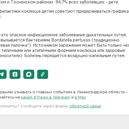
ом и Тосненском районах 94,7% всех заболевших - дети.
филактики коклюша детям советуют придерживаться графика
.
:
это опасное инфекционное заболевание дыхательных путей,
вызывается бактериями Bordatella pertussis (традиционно
евая палочка"). Источником заражения может быть только че
й типичными или атипичными формами коклюша или здоровые
оносители). Болезнь передается воздушно-капельным путем.
рвыми узнавать о главных событиях в Ленинградской области -
вайтесь на
канал 47news в Telegram
и
в Maх
 опечатку? Сообщите через форму
обратной связи
.