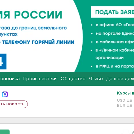
кономика
Происшествия
Общество
Чтиво
Дачное дел
Курсы 
USD ЦБ
ть новость
EUR ЦБ