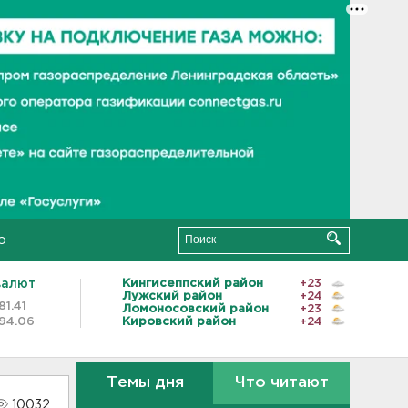
о
валют
Кингисеппский район
+23
Лужский район
+24
81.41
Ломоносовский район
+23
94.06
Кировский район
+24
Темы дня
Что читают
10032