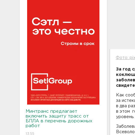
Фото: pi
За год 
коклюша
заболев
свидете
Как соо
за исте
в два ра
Минтранс предлагает
в этом г
включить защиту трасс от
уровень.
БПЛА в перечень дорожных
работ
Заболева
Всеволо
13:55