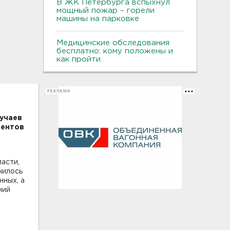
В ЖК Петербурга вспыхнул
мощный пожар – горели
машины на парковке
Медицинские обследования
бесплатно: кому положены и
как пройти
РЕКЛАМА
лучаев
центов
асти,
чилось
нных, а
ний