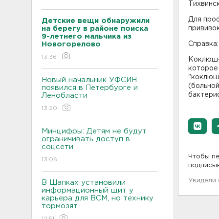
Тихвинск
Для про
Детские вещи обнаружили
на берегу в районе поиска
прививок
9-летнего мальчика из
Новогорелово
Справка
13:36
Коклюш-
которое 
"коклюш
Новый начальник УФСИН
(больно
появился в Петербурге и
бактери
Ленобласти
13:20
Минцифры: Детям не будут
ограничивать доступ в
соцсети
Чтобы пе
13:06
подписы
Увидели
В Шапках установили
информационный щит у
карьера для ВСМ, но технику
тормозят
12:51