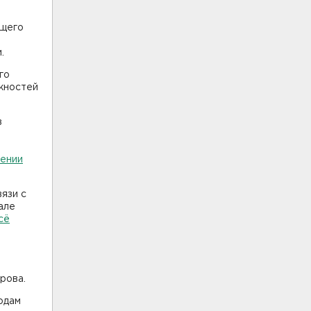
бщего
.
го
жностей
в
лении
вязи с
але
сё
рова.
одам