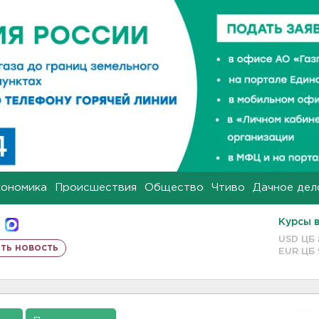
кономика
Происшествия
Общество
Чтиво
Дачное дел
Курсы 
USD ЦБ
ть новость
EUR ЦБ