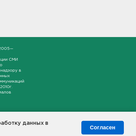
2005—
ации СМИ
но
надзору в
онных
оммуникаций
 2010г.
иалов
ской и
гионе.
работку данных в
я свободного
Согласен