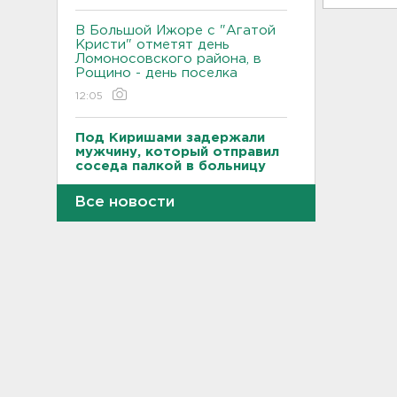
В Большой Ижоре с "Агатой
Кристи" отметят день
Ломоносовского района, в
Рощино - день поселка
12:05
Под Киришами задержали
мужчину, который отправил
соседа палкой в больницу
11:44
Все новости
"Хотел проверить на
прочность". Житель
Соснового Бора оторвал
руку памятнику воинам
11:15
В Красном Селе избили
бригаду скорой помощи.
Агрессор задержан
11:04