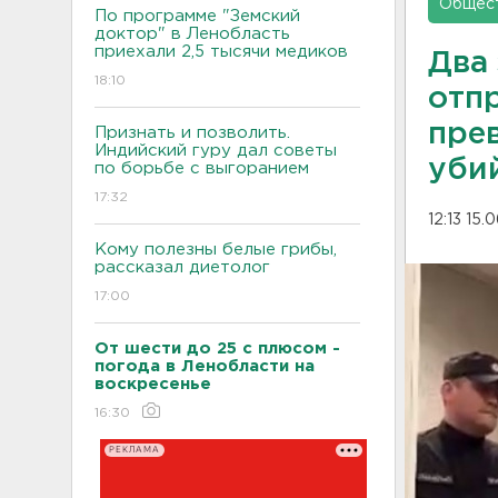
Общес
По программе "Земский
доктор" в Ленобласть
приехали 2,5 тысячи медиков
Два
18:10
отп
пре
Признать и позволить.
Индийский гуру дал советы
уби
по борьбе с выгоранием
17:32
12:13 15.
Кому полезны белые грибы,
рассказал диетолог
17:00
От шести до 25 с плюсом -
погода в Ленобласти на
воскресенье
16:30
РЕКЛАМА