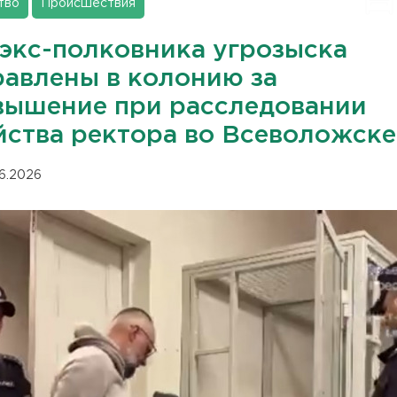
тво
Происшествия
 экс-полковника угрозыска
равлены в колонию за
вышение при расследовании
йства ректора во Всеволожске
06.2026