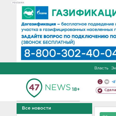
РЕКЛАМА
Власть
Э
18+
Сдела
Все новости