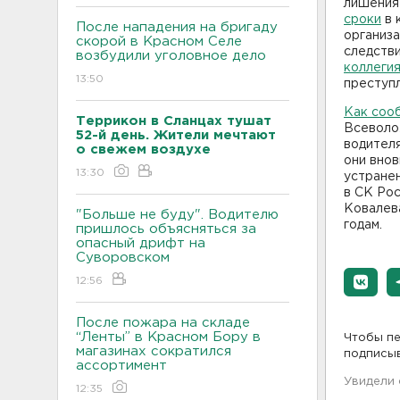
лишения 
сроки
в 
После нападения на бригаду
организа
скорой в Красном Селе
следстви
возбудили уголовное дело
коллеги
13:50
преступл
Как соо
Террикон в Сланцах тушат
Всеволо
52-й день. Жители мечтают
водителя
о свежем воздухе
они внов
13:30
устране
в СК Рос
Ковалева
"Больше не буду". Водителю
годам.
пришлось объясняться за
опасный дрифт на
Суворовском
12:56
После пожара на складе
“Ленты” в Красном Бору в
Чтобы пе
магазинах сократился
подписы
ассортимент
Увидели
12:35