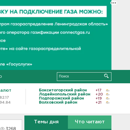
о
валют
Бокситогорский район
+17
Лодейнопольский район
+20
82.17
Подпорожский район
+19
94.84
Волховский район
+21
Темы дня
Что читают
3268