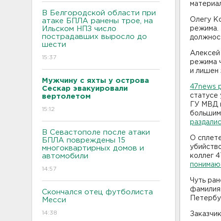
материа
В Белгородской области при
Олегу К
атаке БПЛА ранены трое, на
Ильском НПЗ число
режима.
пострадавших выросло до
должност
шести
Алексей 
15:37
режима ч
и лишен 
Мужчину с яхты у острова
47news 
Сескар эвакуировали
статусе
вертолетом
ГУ МВД 
15:12
большим
раздали
В Севастополе после атаки
О сплете
БПЛА повреждены 15
убийство
многоквартирных домов и
автомобили
коллег 4
понимаю
14:57
Чуть ран
фамилия 
Скончался отец футболиста
Петербу
Месси
14:38
Заказчик