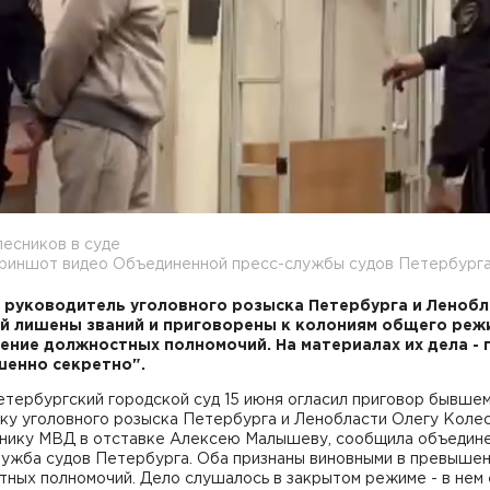
есников в суде
криншот видео Объединенной пресс-службы судов Петербург
руководитель уголовного розыска Петербурга и Ленобл
й лишены званий и приговорены к колониям общего реж
ние должностных полномочий. На материалах их дела - 
енно секретно".
етербургский городской суд 15 июня огласил приговор бывше
ику уголовного розыска Петербурга и Ленобласти Олегу Коле
внику МВД в отставке Алексею Малышеву, сообщила объедин
лужба судов Петербурга. Оба признаны виновными в превыше
ных полномочий. Дело слушалось в закрытом режиме - в нем 