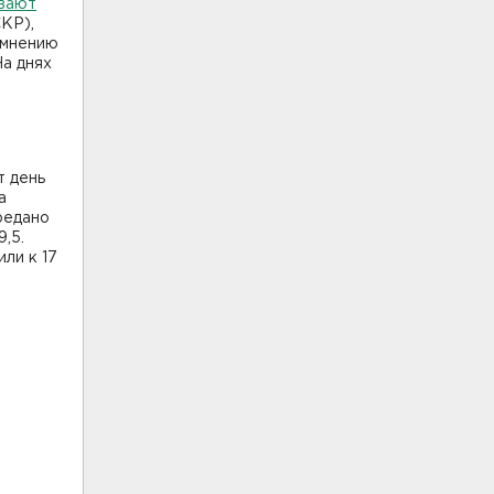
вают
СКР),
 мнению
На днях
т день
а
редано
,5.
ли к 17