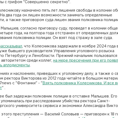
лы с грифом "Совершенно секретно".
олесникову назначено пять лет лишения свободы в колонии о
 На два года он лишен возможности занимать определенные
и, а также приговором суда лишен звания полковника полиции
Малышев, согласно приговору суду, проведет в колонии обще
етыре года, на полтора года отстранен от определенных дол
звания полковника полиции. Он взят под стражу в зале суда.
рассказывал
, что Колесникова задержали в ноябре 2024 года 
 уже бывшего руководителя Управления уголовного розыска
по Петербургу и Ленобласти. Прежний начальник пользовался
 авторитетом среди коллег,
на мере пресечения при его появ
сь аплодисменты
.
ниях и наслоениях, приведших к уголовному делу, а также о с
м ректора Викторова из 2012 года читайте в большом матери
7news с "Фонтанки" - "
Взять полковника Колесникова. И все в
т
" .
ее был задержан полковник полиции в отставке Малышев. Его
упоминалась при расследовании убийства ректора Санкт-
ргского университета сервиса и экономики Александра Викто
 этого преступления — Василий Соловьев — приговорен к 18 г