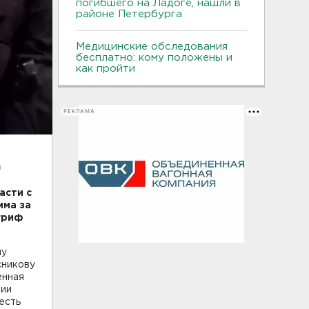
погибшего на Ладоге, нашли в
районе Петербурга
Медицинские обследования
бесплатно: кому положены и
как пройти
РЕКЛАМА
а
асти с
има за
гриф
му
сникову
енная
нии
есть