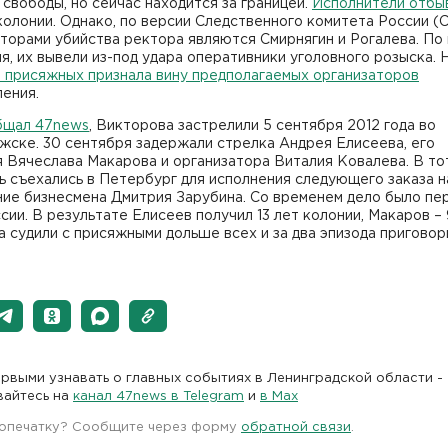
свободы, но сейчас находится за границей.
Исполнители отбы
колонии. Однако, по версии Следственного комитета России (
торами убийства ректора являются Смирнягин и Рогалева. По
я, их вывели из-под удара оперативники уголовного розыска. 
я присяжных признала вину предполагаемых организаторов
ения.
бщал 47news
, Викторова застрелили 5 сентября 2012 года во
жске. 30 сентября задержали стрелка Андрея Елисеева, его
 Вячеслава Макарова и организатора Виталия Ковалева. В то
ь съехались в Петербург для исполнения следующего заказа н
ние бизнесмена Дмитрия Зарубина. Со временем дело было пе
сии. В результате Елисеев получил 13 лет колонии, Макаров – 9
 судили с присяжными дольше всех и за два эпизода приговори
рвыми узнавать о главных событиях в Ленинградской области -
вайтесь на
канал 47news в Telegram
и
в Maх
 опечатку? Сообщите через форму
обратной связи
.