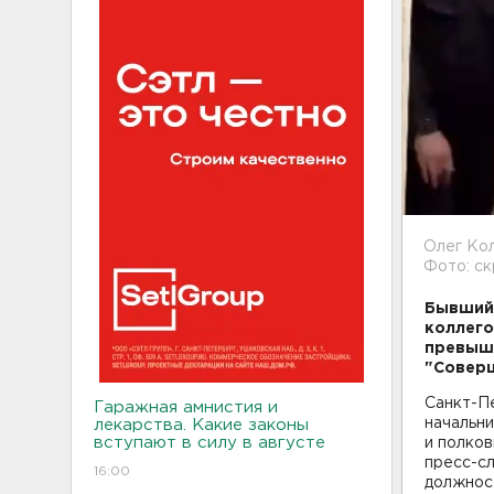
Олег Кол
Фото: с
Бывший 
коллего
превыше
"Соверш
Санкт-П
Гаражная амнистия и
начальн
лекарства. Какие законы
вступают в силу в августе
и полко
пресс-с
16:00
должност