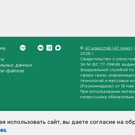
ма
©
47 новостей (47 news)
2026 г.
ти
Свидетельство о регистр
Эл № ФС 77-39848
, выда
льных данных
Федеральной службой по 
kie-файлов
сфере связи, информаци
технологий и массовых к
(Роскомнадзор) от
18 мая
При использовании матер
гиперссылка обязательна.
ет-издание, направленное на всестороннее освещение политиче
ской области, экономической и инвестиционной активности в ре
я использовать сайт, вы даете согласие на об
7 новостей» станет популярной и конструктивной площадкой дл
es
.
оисходят в 47-м регионе России.