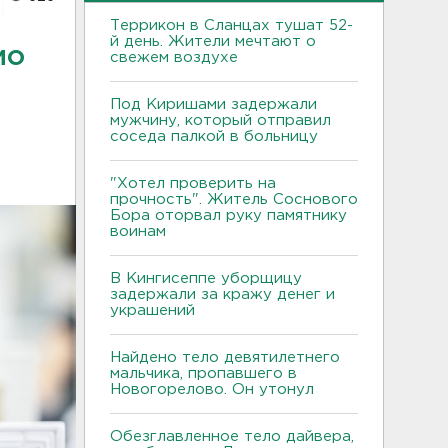
Террикон в Сланцах тушат 52-
й день. Жители мечтают о
мо
свежем воздухе
Под Киришами задержали
мужчину, который отправил
соседа палкой в больницу
"Хотел проверить на
прочность". Житель Соснового
Бора оторвал руку памятнику
воинам
В Кингисеппе уборщицу
задержали за кражу денег и
украшений
Найдено тело девятилетнего
мальчика, пропавшего в
Новогорелово. Он утонул
Обезглавленное тело дайвера,