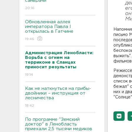
санврачи
де
ег
20:16
он
Ми
Обновленная аллея
императора Павла I
Напомни
открылась в Гатчине
письмо М
19:46
последо
опублико
беспокои
Администрация Ленобласти:
выжить".
Борьба с огнем на
фильмов
терриконе в Сланцах
приносит результаты
Режисс
19:14
демонстр
список в
бежал" с
Как не наткнуться на грибы-
них и дв
двойники – инструкция от
"Солнце"
лесничества
18:42
По программе "Земский
доктор" в Ленобласть
приехали 2,5 тысячи медиков