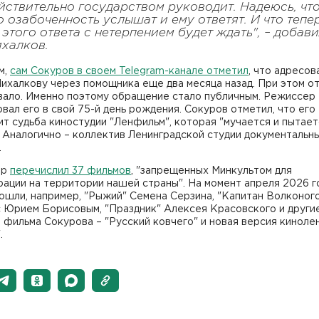
йствительно государством руководит. Надеюсь, чт
о озабоченность услышат и ему ответят. И что тепе
 этого ответа с нетерпением будет ждать", – добав
халков.
м,
сам Сокуров в своем Telegram-канале отметил
, что адресов
ихалкову через помощника еще два месяца назад. При этом о
вало. Именно поэтому обращение стало публичным. Режиссер
вал его в свой 75-й день рождения. Сокуров отметил, что его
т судьба киностудии "Ленфильм", которая "мучается и пытает
 Аналогично – коллектив Ленинградской студии документальн
.
ер
перечислил 37 фильмов
, "запрещенных Минкультом для
ации на территории нашей страны". На момент апреля 2026 г
ошли, например, "Рыжий" Семена Серзина, "Капитан Волконог
 Юрием Борисовым, "Праздник" Алексея Красовского и другие
а фильма Сокурова – "Русский ковчего" и новая версия киноле
.