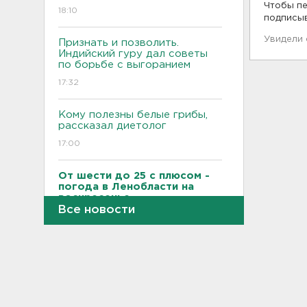
Чтобы пе
18:10
подписы
Увидели
Признать и позволить.
Индийский гуру дал советы
по борьбе с выгоранием
17:32
Кому полезны белые грибы,
рассказал диетолог
17:00
От шести до 25 с плюсом -
погода в Ленобласти на
воскресенье
Все новости
16:30
Гаражная амнистия и
лекарства. Какие законы
вступают в силу в августе
16:00