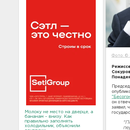
Фото: ©
Режиссе
Сокуров
Понадея
Председ
опублико
"Бесого
он отвеч
заявил, 
Молоку не место на дверце, а
государс
бананам – внизу. Как
правильно заполнять
"П
холодильник, объяснили
пе