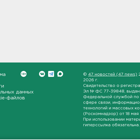
ма
©
47 новостей (47 news)
2026 г.
ти
Свидетельство о регистр
Эл № ФС 77-39848
, выда
льных данных
Федеральной службой по 
kie-файлов
сфере связи, информаци
технологий и массовых к
(Роскомнадзор) от
18 мая
При использовании матер
гиперссылка обязательна.