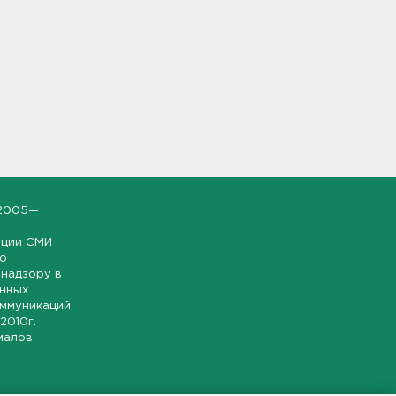
2005—
ации СМИ
но
надзору в
онных
оммуникаций
 2010г.
иалов