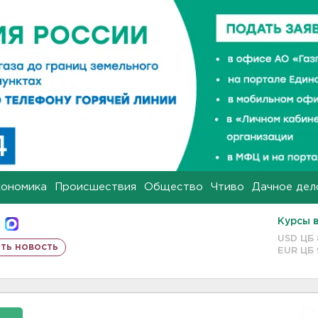
кономика
Происшествия
Общество
Чтиво
Дачное дел
Курсы 
USD ЦБ
ть новость
EUR ЦБ