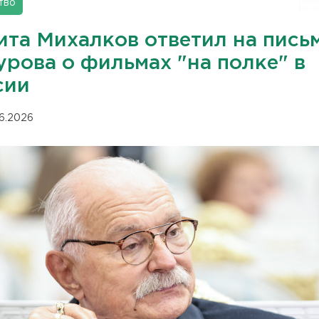
тво
ита Михалков ответил на пись
урова о фильмах "на полке" в
сии
06.2026