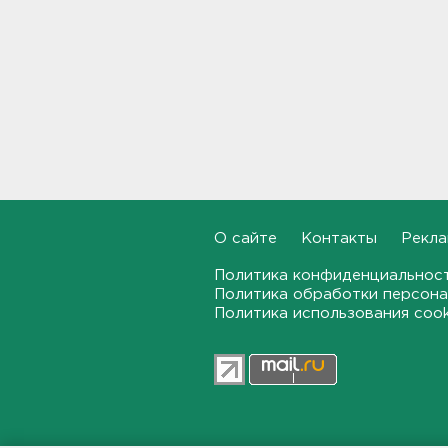
В Белгородской области при
атаке БПЛА ранены трое, на
Ильском НПЗ число
пострадавших выросло до
шести
15:37
Мужчину с яхты у острова
Сескар эвакуировали
вертолетом
15:12
О сайте
Контакты
Рекла
В Севастополе после атаки
Политика конфиденциальнос
БПЛА повреждены 15
многоквартирных домов и
Политика обработки персона
автомобили
Политика использования coo
14:57
Скончался отец футболиста
Месси
14:38