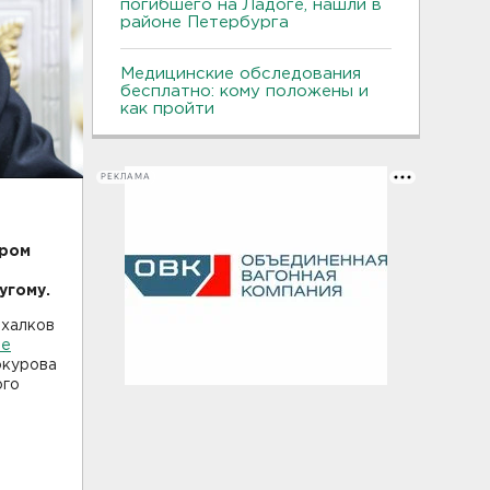
погибшего на Ладоге, нашли в
районе Петербурга
Медицинские обследования
бесплатно: кому положены и
как пройти
РЕКЛАМА
дром
угому.
ихалков
ле
окурова
ого