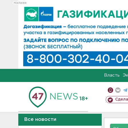
РЕКЛАМА
Власть
Э
18+
Сдела
Все новости