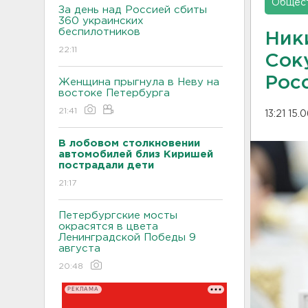
Общес
За день над Россией сбиты
360 украинских
беспилотников
Ник
22:11
Сок
Рос
Женщина прыгнула в Неву на
востоке Петербурга
21:41
13:21 15.
В лобовом столкновении
автомобилей близ Киришей
пострадали дети
21:17
Петербургские мосты
окрасятся в цвета
Ленинградской Победы 9
августа
20:48
РЕКЛАМА