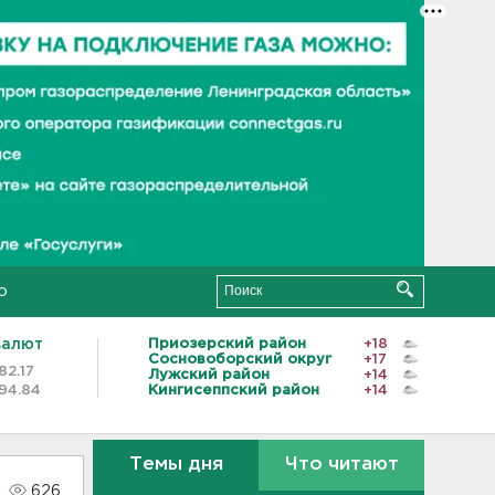
о
валют
Приозерский район
+18
Сосновоборский округ
+17
82.17
Лужский район
+14
94.84
Кингисеппский район
+14
Темы дня
Что читают
626