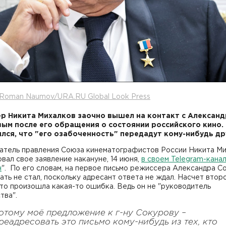
 Roman Naumov/URA.RU Global Look Press
р Никита Михалков заочно вышел на контакт с Алексан
ым после его обращения о состоянии российского кино.
лся, что "его озабоченность" передадут кому-нибудь др
атель правления Союза кинематографистов России Никита М
вал свое заявление накануне, 14 июня,
в своем Telegram-кана
н
". По его словам, на первое письмо режиссера Александра С
ать не стал, поскольку адресант ответа не ждал. Насчет втор
что произошла какая-то ошибка. Ведь он не "руководитель
тва".
отому моё предложение к г-ну Сокурову –
реадресовать это письмо кому-нибудь из тех, кто