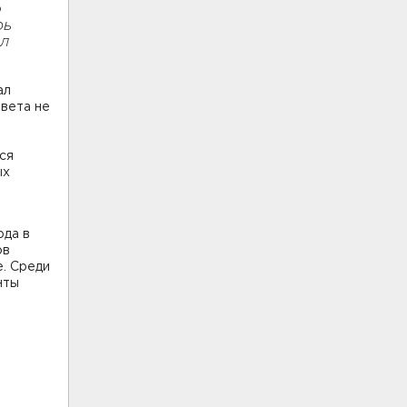
о
рь
ил
ал
твета не
ся
ых
ода в
ов
. Среди
нты