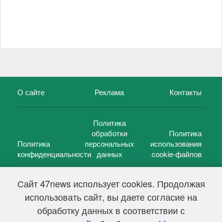
О сайте
Реклама
Контакты
Политика
обработки
Политика
Политика
персональных
использования
конфиденциальности
данных
cookie-файлов
Сайт 47news использует cookies. Продолжая
использовать сайт, вы даете согласие на
©
47 новостей (47 news)
2005 — 2026 г.
обработку данных в соответствии с
Свидетельство о регистрации СМИ Эл № ФС 77-39848, выдано
Федеральной службой по надзору в сфере связи,