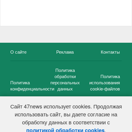
О сайте
Реклама
Контакты
Политика
обработки
Политика
Политика
персональных
использования
конфиденциальности
данных
cookie-файлов
Сайт 47news использует cookies. Продолжая
использовать сайт, вы даете согласие на
©
47 новостей (47 news)
2005 — 2026 г.
обработку данных в соответствии с
Свидетельство о регистрации СМИ Эл № ФС 77-39848, выдано
Федеральной службой по надзору в сфере связи,
.
политикой обработки cookies