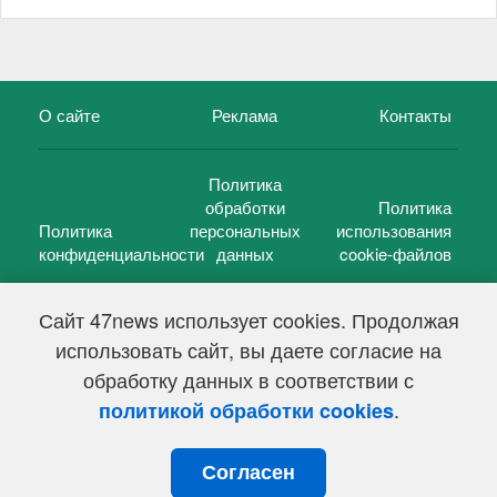
О сайте
Реклама
Контакты
Политика
обработки
Политика
Политика
персональных
использования
конфиденциальности
данных
cookie-файлов
Сайт 47news использует cookies. Продолжая
использовать сайт, вы даете согласие на
©
47 новостей (47 news)
2005 — 2026 г.
обработку данных в соответствии с
Свидетельство о регистрации СМИ Эл № ФС 77-39848, выдано
Федеральной службой по надзору в сфере связи,
.
политикой обработки cookies
информационных технологий и массовых коммуникаций
(Роскомнадзор) от 18 мая 2010г.
Согласен