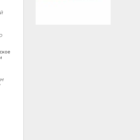
й
о
ьское
и
им
я