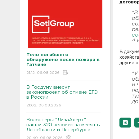
договор
"В
об
со
ре
со
4 
В докуме
Тело погибшего
хозяйств
обнаружено после пожара в
другие о
Гатчине
21:12, 06.08.2026
"У
об
и 
В Госдуму внесут
по
законопроект об отмене ЕГЭ
ту
в России
до
21:02, 06.08.2026
Волонтеры "ЛизаАлерт"
нашли 320 человек за месяц в
Ленобласти и Петербурге
20:40, 06.08.2026