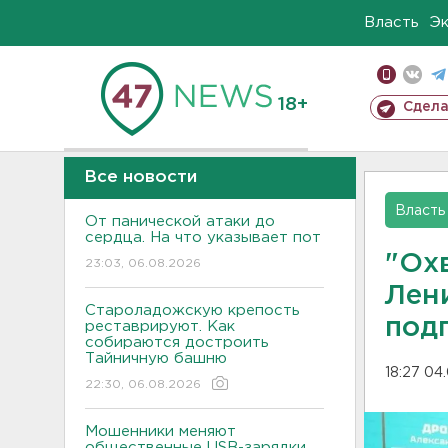
Власть
Э
18+
Сдела
Все новости
Власть
От панической атаки до
сердца. На что указывает пот
"Ох
23:03, 06.08.2026
Лен
Староладожскую крепость
под
реставрируют. Как
собираются достроить
Тайничную башню
18:27 04
22:30, 06.08.2026
Мошенники меняют
общественные USB-зарядки.