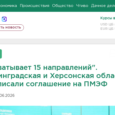
кономика
Происшествия
Общество
Чтиво
Дачное дел
Курсы 
USD ЦБ
ть новость
EUR ЦБ
ватывает 15 направлений".
инградская и Херсонская обла
писали соглашение на ПМЭФ
.06.2026