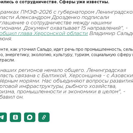
ились о сотрудничестве. Сферы уже известны.
 рамках ПМЭФ-2026 с губернатором Ленинградско
ласти Александром Дрозденко подписали
глашение о сотрудничестве между нашими
гионами. Документ охватывает 15 направлений", -
общил глава Херсонской области
Владимир Сальд
июня.
нте, как уточнил Сальдо, идет речь про промышленность, сел
о, энергетику, экологию, культуру, туризм, социальную сферу 
трасли.
 наших регионов немало общего. Ленинградская
ласть связана с Балтикой, Херсонщина - с Азовск
Чёрным морями. Нас объединяют вопросы развити
ртовой инфраструктуры, рыбного хозяйства,
ризма, промышленности и экономики в целом", -
бавил он.