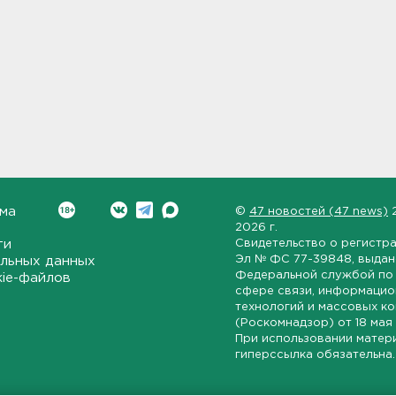
ма
©
47 новостей (47 news)
2026 г.
ти
Свидетельство о регистр
Эл № ФС 77-39848
, выда
льных данных
Федеральной службой по 
kie-файлов
сфере связи, информаци
технологий и массовых к
(Роскомнадзор) от
18 мая
При использовании матер
гиперссылка обязательна.