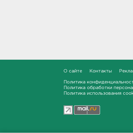
Для иностранных
абитуриентов хотят ввести
экзамен по русскому
18:49, 06.08.2026
Смертельное ДТП
произошло на КАД у Низино
18:23, 06.08.2026
Наезд моторной лодки на
матрас с детьми в
О сайте
Контакты
Рекла
Ленобласти стал уголовным
делом
Политика конфиденциальнос
18:22, 06.08.2026
Политика обработки персона
Политика использования coo
Фермеры в Ленобласти
смогут получить до 8 млн
рублей на развитие
хозяйства
18:07, 06.08.2026