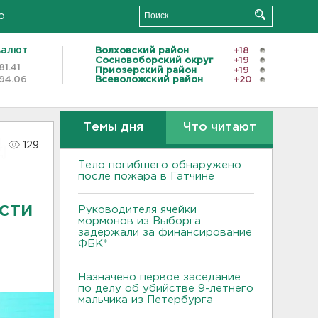
о
валют
Волховский район
+18
Сосновоборский округ
+19
81.41
Приозерский район
+19
94.06
Всеволожский район
+20
Темы дня
Что читают
129
Тело погибшего обнаружено
после пожара в Гатчине
сти
Руководителя ячейки
мормонов из Выборга
задержали за финансирование
ФБК*
Назначено первое заседание
по делу об убийстве 9-летнего
мальчика из Петербурга