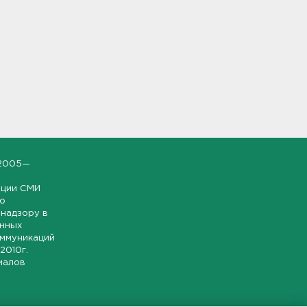
2005—
ации СМИ
но
надзору в
онных
оммуникаций
 2010г.
иалов