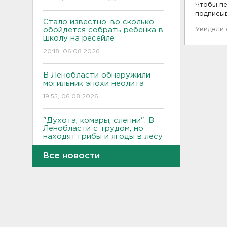
Чтобы пе
подписы
Стало известно, во сколько
обойдется собрать ребенка в
Увидели
школу на ресейле
20:18, 06.08.2026
В Ленобласти обнаружили
могильник эпохи неолита
19:55, 06.08.2026
"Духота, комары, слепни". В
Ленобласти с трудом, но
находят грибы и ягоды в лесу
19:36, 06.08.2026
Все новости
Ученые пришли к выводу, что
дача или проживание рядом с
парком спасает от этой
болезни
19:07, 06.08.2026