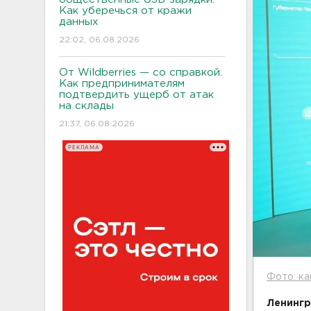
Как уберечься от кражи
данных
22:02, 06.08.2026
От Wildberries — со справкой.
Как предпринимателям
подтвердить ущерб от атак
на склады
21:37, 06.08.2026
РЕКЛАМА
Фото: ка
Ленингр